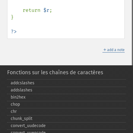
    return 
$r
;

}

?>
＋
add a note
Fonctions sur les chaînes de caractères
addcslashes
addslashes
bin2hex
chop
chr
chunk_​split
convert_​uudecode
convert_​uuencode