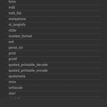
ltrim
md5
md5_​file
metaphone
nl_​langinfo
nl2br
number_​format
ord
parse_​str
print
printf
quoted_​printable_​decode
quoted_​printable_​encode
quotemeta
rtrim
setlocale
sha1
sha1_​file
similar_​text