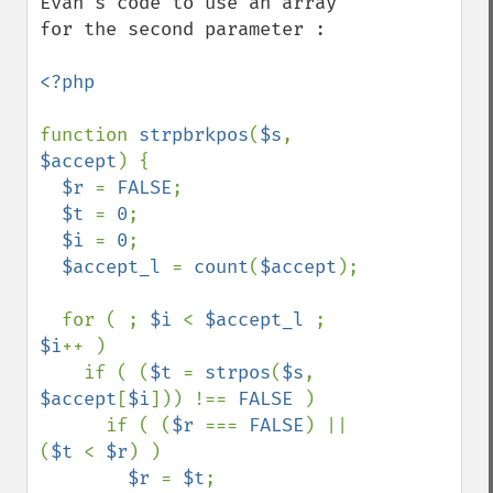
Evan's code to use an array 
for the second parameter :

<?php

function 
strpbrkpos
(
$s
, 
$accept
) {

$r 
= 
FALSE
;

$t 
= 
0
;

$i 
= 
0
;

$accept_l 
= 
count
(
$accept
);

  for ( ; 
$i 
< 
$accept_l 
; 
$i
++ )

    if ( (
$t 
= 
strpos
(
$s
, 
$accept
[
$i
])) !== 
FALSE 
)

      if ( (
$r 
=== 
FALSE
) || 
(
$t 
< 
$r
) )

$r 
= 
$t
;
