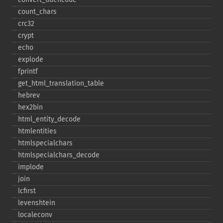
count_​chars
crc32
crypt
echo
explode
fprintf
get_​html_​translation_​table
hebrev
hex2bin
html_​entity_​decode
htmlentities
htmlspecialchars
htmlspecialchars_​decode
implode
join
lcfirst
levenshtein
localeconv