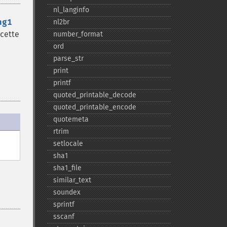
nl_​langinfo
ng1
nl2br
 cette
number_​format
ord
parse_​str
print
printf
quoted_​printable_​decode
quoted_​printable_​encode
quotemeta
rtrim
setlocale
sha1
sha1_​file
similar_​text
soundex
sprintf
sscanf