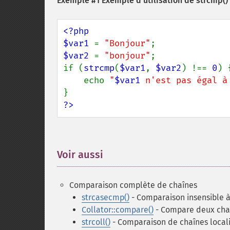
Exemple #1 Exemple d'utilisation de
strcmp()
<?php

$var1 
= 
"Bonjour"
$var2 
= 
"bonjour"
;

if (
strcmp
(
$var1
, 
$var2
) !== 
0
) {
    echo 
"
$var1
 n'est pas égal à
?>
Voir aussi
¶
Comparaison complète de chaînes
strcasecmp()
- Comparaison insensible à
Collator::compare()
- Compare deux cha
strcoll()
- Comparaison de chaînes local