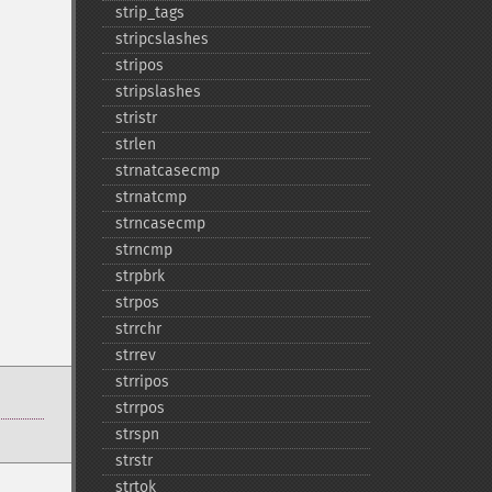
strip_​tags
stripcslashes
stripos
stripslashes
stristr
strlen
strnatcasecmp
strnatcmp
strncasecmp
strncmp
strpbrk
strpos
strrchr
strrev
strripos
strrpos
strspn
strstr
strtok