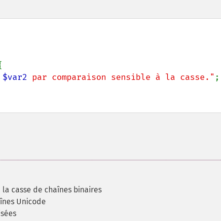


 
$var2
 par comparaison sensible à la casse."
;

 la casse de chaînes binaires
înes Unicode
isées