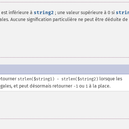
est inférieure à
string2
; une valeur supérieure à 0 si
stri
gales. Aucune signification particulière ne peut être déduite de
retourner
lorsque les
strlen($string1) - strlen($string2)
égales, et peut désormais retourner
ou
à la place.
-1
1