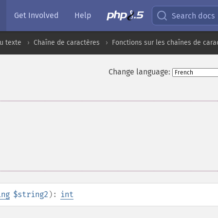
Get Involved
Help
Search docs
u texte
Chaîne de caractères
Fonctions sur les chaînes de cara
Change language:
ing
$string2
):
int