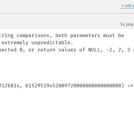
＋
add a
14 yea
tring comparisons, both parameters must be 
extremely unpredictable.

pected 0, or return values of NULL, -2, 2, 3 a
3126814, 61529519452809720000000000000000) => 