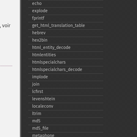
echo
explode
fprintf
 voir
get_​html_​translation_​table
hebrev
hex2bin
html_​entity_​decode
htmlentities
htmlspecialchars
htmlspecialchars_​decode
implode
join
lcfirst
levenshtein
localeconv
ltrim
md5
md5_​file
metaphone