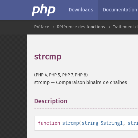
Downloads
Documentation
Préface
Référence des fonctions
Traitement d
strcmp
(PHP 4, PHP 5, PHP 7, PHP 8)
strcmp
—
Comparaison binaire de chaînes
Description
¶
function
strcmp
(
string
$string1
,
str