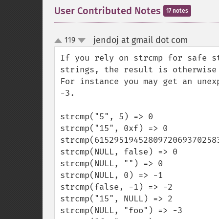
User Contributed Notes
17 notes
jendoj at gmail dot com
119
¶
up
down
If you rely on strcmp for safe s
strings, the result is otherwise 
For instance you may get an unex
-3.

strcmp("5", 5) => 0

strcmp("15", 0xf) => 0

strcmp(6152951945280972069370258
strcmp(NULL, false) => 0

strcmp(NULL, "") => 0

strcmp(NULL, 0) => -1

strcmp(false, -1) => -2

strcmp("15", NULL) => 2

strcmp(NULL, "foo") => -3
