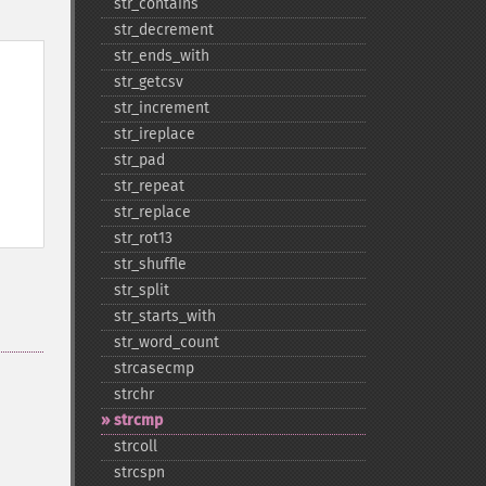
str_​contains
str_​decrement
str_​ends_​with
str_​getcsv
str_​increment
str_​ireplace
str_​pad
str_​repeat
str_​replace
str_​rot13
str_​shuffle
str_​split
str_​starts_​with
str_​word_​count
strcasecmp
strchr
strcmp
strcoll
strcspn