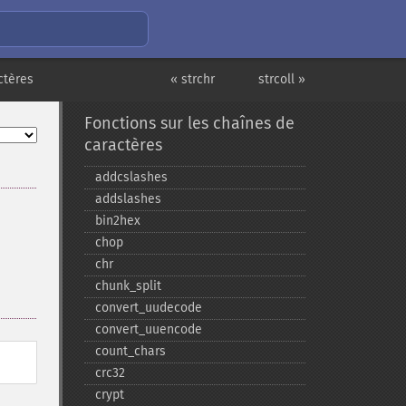
ctères
« strchr
strcoll »
Fonctions sur les chaînes de
caractères
addcslashes
addslashes
bin2hex
chop
chr
chunk_​split
convert_​uudecode
convert_​uuencode
count_​chars
crc32
crypt