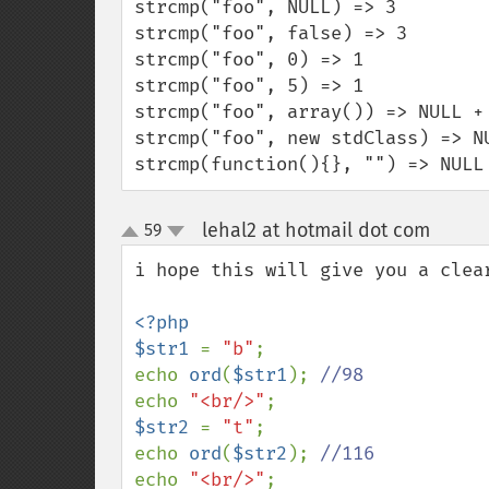
strcmp("foo", NULL) => 3

strcmp("foo", false) => 3

strcmp("foo", 0) => 1

strcmp("foo", 5) => 1

strcmp("foo", array()) => NULL + 
strcmp("foo", new stdClass) => NU
strcmp(function(){}, "") => NULL
lehal2 at hotmail dot com
59
¶
up
down
i hope this will give you a clea
<?php

$str1 
= 
"b"
;

echo 
ord
(
$str1
); 
echo 
"<br/>"
$str2 
= 
"t"
;

echo 
ord
(
$str2
); 
echo 
"<br/>"
;
