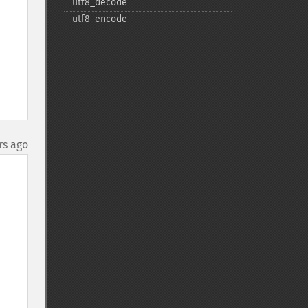
utf8_​decode
utf8_​encode
rs ago