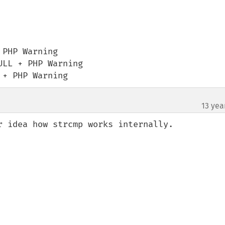
PHP Warning

LL + PHP Warning

 + PHP Warning
13 yea
r idea how strcmp works internally.
