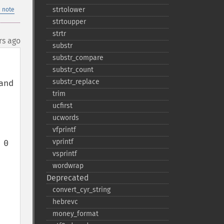
strtolower
 note
strtoupper
strtr
rs ago
substr
substr_​compare
substr_​count
substr_​replace
nd 
trim
ucfirst
ucwords
vfprintf
vprintf
0

vsprintf
wordwrap
Deprecated
convert_​cyr_​string
hebrevc
money_​format