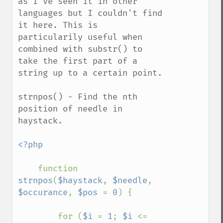
as I've seen it in other 
languages but I couldn't find 
it here. This is 
particularily useful when 
combined with substr() to 
take the first part of a 
string up to a certain point.

strnpos() - Find the nth 
position of needle in 
haystack.

<?php

function 
strnpos
(
$haystack
, 
$needle
, 
$occurance
, 
$pos 
= 
0
) {

        for (
$i 
= 
1
; 
$i 
<= 