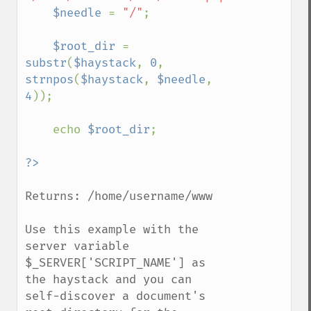
$needle 
= 
"/"
;

$root_dir 
= 
substr
(
$haystack
, 
0
, 
strnpos
(
$haystack
, 
$needle
, 
4
));

    echo 
$root_dir
;

Returns: /home/username/www

Use this example with the 
server variable 
$_SERVER['SCRIPT_NAME'] as 
the haystack and you can 
self-discover a document's 