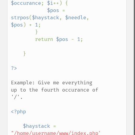
$occurance
; 
$i
++) {

$pos 
= 
strpos
(
$haystack
, 
$needle
, 
$pos
) + 
1
;

        }

        return 
$pos 
- 
1
;

    }

Example: Give me everything 
up to the fourth occurance of 
'/'.

<?php

    $haystack 
= 
"/home/username/www/index.php"
;
