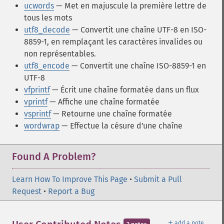
ucwords
— Met en majuscule la première lettre de
tous les mots
utf8_decode
— Convertit une chaîne UTF-8 en ISO-
8859-1, en remplaçant les caractères invalides ou
non représentables.
utf8_encode
— Convertit une chaîne ISO-8859-1 en
UTF-8
vfprintf
— Écrit une chaîne formatée dans un flux
vprintf
— Affiche une chaîne formatée
vsprintf
— Retourne une chaîne formatée
wordwrap
— Effectue la césure d'une chaîne
Found A Problem?
Learn How To Improve This Page
•
Submit a Pull
Request
•
Report a Bug
＋
add a note