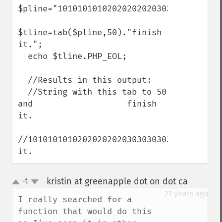
$pline="101010101020202020203030303030404
$tline=tab($pline,50)."finish 
it.";

  echo $tline.PHP_EOL;

  //Results in this output:

  //String with this tab to 50 
and                   finish 
it.

//101010101020202020203030303030404040404
it.
kristin at greenapple dot on dot ca
-1
¶
up
down
21 years ago
I really searched for a 
function that would do this 