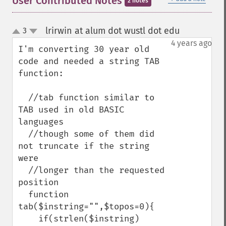
User Contributed Notes
2 notes
lrirwin at alum dot wustl dot edu
3
¶
up
down
4 years ago
I'm converting 30 year old 
code and needed a string TAB 
function:

  //tab function similar to 
TAB used in old BASIC 
languages

  //though some of them did 
not truncate if the string 
were

  //longer than the requested 
position

  function 
tab($instring="",$topos=0){

    if(strlen($instring)