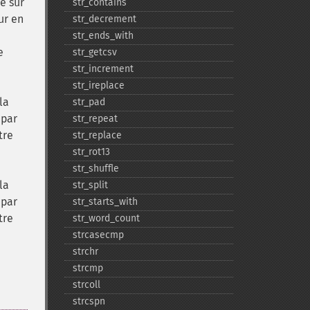
é sur
str_​contains
ur en
str_​decrement
str_​ends_​with
e
str_​getcsv
str_​increment
str_​ireplace
la
str_​pad
 par
str_​repeat
tre
str_​replace
str_​rot13
str_​shuffle
la
str_​split
 par
str_​starts_​with
tre
str_​word_​count
strcasecmp
strchr
strcmp
strcoll
strcspn