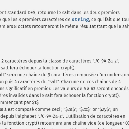
ement standard DES, retourne le salt dans les deux premiers
se que les 8 premiers caractères de
string
, ce qui fait que to
emiers 8 octets retourneront le même résultat (tant que le sal
2 caractères depuis la classe de caractères "./0-9A-Za-z".
 salt fera échouer la fonction crypt().
alt" sera une chaîne de 9 caractères composée d'un underscor
on puis 4 caractères du "salt". Chacune de ces chaînes de 4
ns significatif en premier. Les valeurs de
à
seront encodés
0
63
tères invalides dans le salt fera échouer la fonction crypt().
commençant par $1$
alt est composé comme ceci ; "$2a$", "$2x$" or "$2y$", un
 depuis l'alphabet "./0-9A-Za-z". L'utilisation de caractères en
 la fonction crypt() retournera une chaîne vide (de longueur 0)