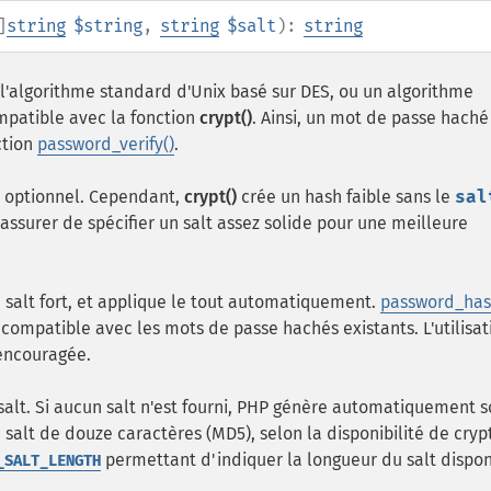
]
string
$string
,
string
$salt
):
string
l'algorithme standard d'Unix basé sur
DES
, ou un algorithme
mpatible avec la fonction
crypt()
. Ainsi, un mot de passe haché
ction
password_verify()
.
t optionnel. Cependant,
crypt()
crée un hash faible sans le
sal
 s'assurer de spécifier un salt assez solide pour une meilleure
n salt fort, et applique le tout automatiquement.
password_has
 compatible avec les mots de passe hachés existants. L'utilisat
encouragée.
alt. Si aucun salt n'est fourni, PHP génère automatiquement s
 salt de douze caractères (MD5), selon la disponibilité de crypt
permettant d'indiquer la longueur du salt dispon
_SALT_LENGTH