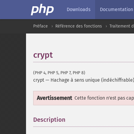
Downloads
Documentation
Préface
Référence des fonctions
Traitement d
crypt
(PHP 4, PHP 5, PHP 7, PHP 8)
crypt
—
Hachage à sens unique (indéchiffrable
Avertissement
Cette fonction n'est pas cap
Description
¶