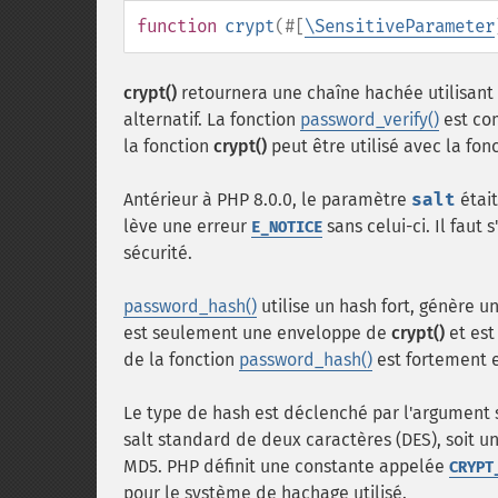
function
crypt
(
#[
\SensitiveParameter
crypt()
retournera une chaîne hachée utilisant 
alternatif. La fonction
password_verify()
est co
la fonction
crypt()
peut être utilisé avec la fon
Antérieur à PHP 8.0.0, le paramètre
salt
étai
lève une erreur
sans celui-ci. Il faut
E_NOTICE
sécurité.
password_hash()
utilise un hash fort, génère u
est seulement une enveloppe de
crypt()
et est
de la fonction
password_hash()
est fortement 
Le type de hash est déclenché par l'argument s
salt standard de deux caractères (DES), soit un
MD5. PHP définit une constante appelée
CRYPT
pour le système de hachage utilisé.