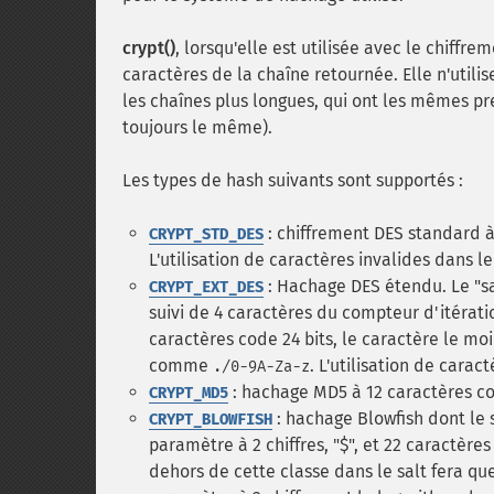
crypt()
, lorsqu'elle est utilisée avec le chiffr
caractères de la chaîne retournée. Elle n'utili
les chaînes plus longues, qui ont les mêmes pr
toujours le même).
Les types de hash suivants sont supportés :
: chiffrement DES standard à 
CRYPT_STD_DES
L'utilisation de caractères invalides dans le
: Hachage DES étendu. Le "s
CRYPT_EXT_DES
suivi de 4 caractères du compteur d'itérati
caractères code 24 bits, le caractère le moi
comme
. L'utilisation de carac
./0-9A-Za-z
: hachage MD5 à 12 caractères 
CRYPT_MD5
: hachage Blowfish dont le s
CRYPT_BLOWFISH
paramètre à 2 chiffres, "$", et 22 caractères
dehors de cette classe dans le salt fera que