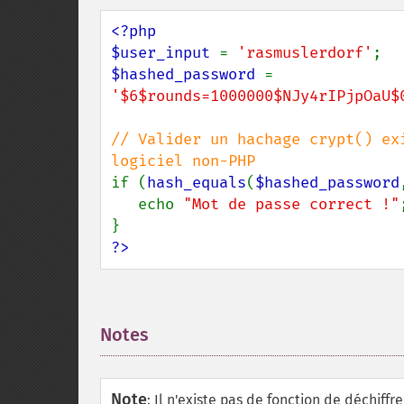
<?php

$user_input 
= 
'rasmuslerdorf'
$hashed_password 
= 
'$6$rounds=1000000$NJy4rIPjpOaU$
// Valider un hachage crypt() ex
if (
hash_equals
(
$hashed_password
   echo 
"Mot de passe correct !"
;
?>
Notes
¶
Note
:
Il n'existe pas de fonction de déchiffr