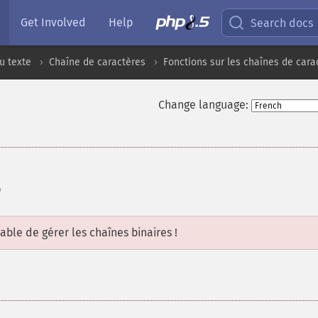
Get Involved
Help
Search docs
u texte
Chaîne de caractères
Fonctions sur les chaînes de cara
Change language:
)
able de gérer les chaînes binaires !