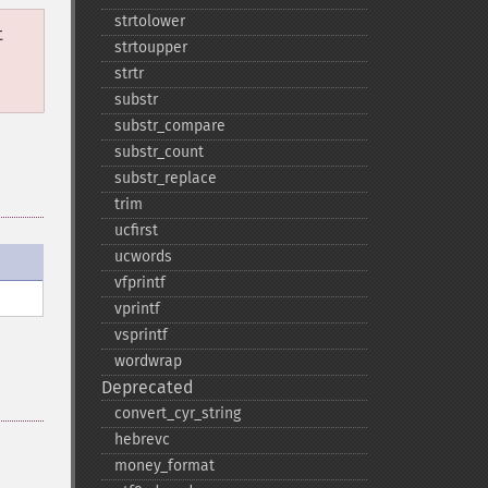
strtolower
t
strtoupper
strtr
substr
substr_​compare
substr_​count
substr_​replace
trim
ucfirst
ucwords
vfprintf
vprintf
vsprintf
wordwrap
Deprecated
convert_​cyr_​string
hebrevc
money_​format