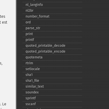
nl_​langinfo
nl2br
utes
number_​format
t est
ord
parse_​str
print
printf
quoted_​printable_​decode
quoted_​printable_​encode
quotemeta
e,
rtrim
setlocale
sha1
sha1_​file
similar_​text
soundex
sprintf
. Le
sscanf