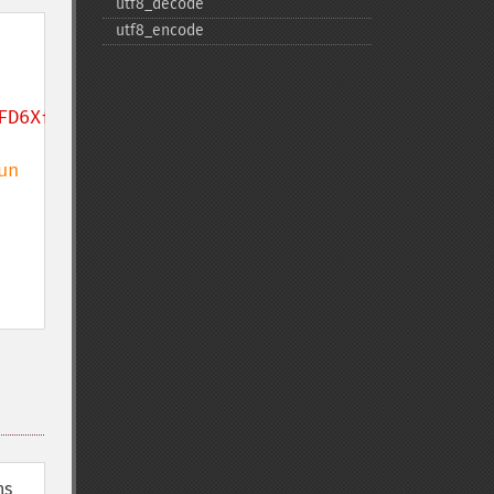
utf8_​decode
utf8_​encode
FD6XfHk12u6hMr9cYIA4hnpjLNSTRtUwYr9km9Ij/'
;

n 
ns