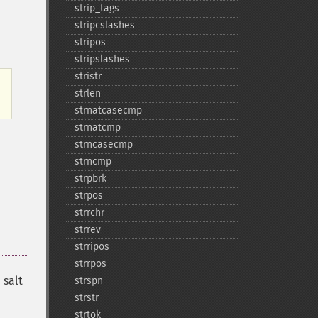
strip_​tags
stripcslashes
stripos
stripslashes
stristr
strlen
strnatcasecmp
strnatcmp
strncasecmp
strncmp
strpbrk
strpos
strrchr
strrev
strripos
strrpos
 salt
strspn
strstr
strtok