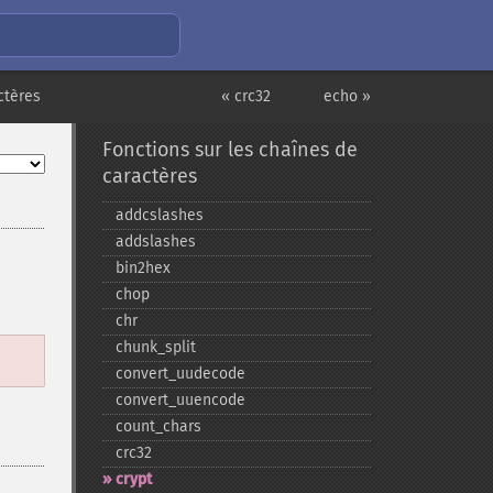
ctères
« crc32
echo »
Fonctions sur les chaînes de
caractères
addcslashes
addslashes
bin2hex
chop
chr
chunk_​split
convert_​uudecode
convert_​uuencode
count_​chars
crc32
crypt