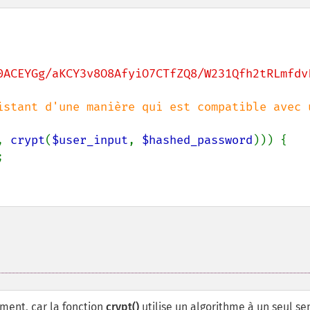
0ACEYGg/aKCY3v8O8AfyiO7CTfZQ8/W231Qfh2tRLmfdv
istant d'une manière qui est compatible avec u
, 
crypt
(
$user_input
, 
$hashed_password
))) {



ement, car la fonction
crypt()
utilise un algorithme à un seul se