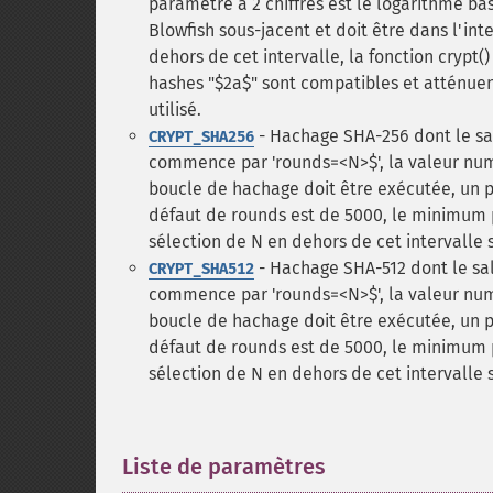
paramètre à 2 chiffres est le logarithme b
Blowfish sous-jacent et doit être dans l'int
dehors de cet intervalle, la fonction crypt(
hashes "$2a$" sont compatibles et atténuen
utilisé.
- Hachage SHA-256 dont le salt
CRYPT_SHA256
commence par 'rounds=<N>$', la valeur numé
boucle de hachage doit être exécutée, un 
défaut de rounds est de 5000, le minimum 
sélection de N en dehors de cet intervalle 
- Hachage SHA-512 dont le salt
CRYPT_SHA512
commence par 'rounds=<N>$', la valeur numé
boucle de hachage doit être exécutée, un 
défaut de rounds est de 5000, le minimum 
sélection de N en dehors de cet intervalle 
Liste de paramètres
¶