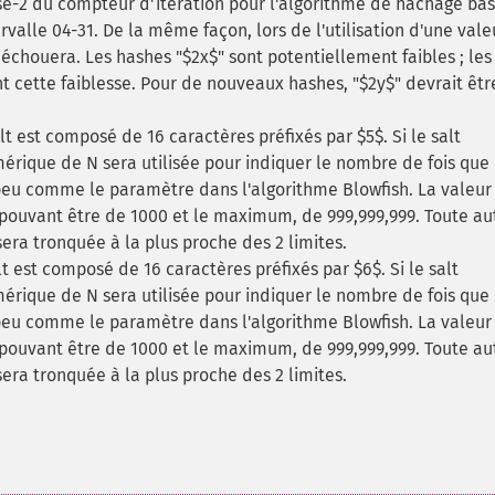
ase-2 du compteur d'itération pour l'algorithme de hachage bas
ervalle 04-31. De la même façon, lors de l'utilisation d'une vale
) échouera. Les hashes "$2x$" sont potentiellement faibles ; les
t cette faiblesse. Pour de nouveaux hashes, "$2y$" devrait êtr
 est composé de 16 caractères préfixés par $5$. Si le salt
rique de N sera utilisée pour indiquer le nombre de fois que 
peu comme le paramètre dans l'algorithme Blowfish. La valeur
pouvant être de 1000 et le maximum, de 999,999,999. Toute au
sera tronquée à la plus proche des 2 limites.
 est composé de 16 caractères préfixés par $6$. Si le salt
rique de N sera utilisée pour indiquer le nombre de fois que 
peu comme le paramètre dans l'algorithme Blowfish. La valeur
pouvant être de 1000 et le maximum, de 999,999,999. Toute au
sera tronquée à la plus proche des 2 limites.