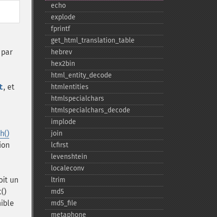
echo
explode
fprintf
get_​html_​translation_​table
 par
hebrev
hex2bin
html_​entity_​decode
t
, et
htmlentities
htmlspecialchars
htmlspecialchars_​decode
implode
h()
join
ion
lcfirst
levenshtein
localeconv
oit un
ltrim
()
md5
ible
md5_​file
metaphone