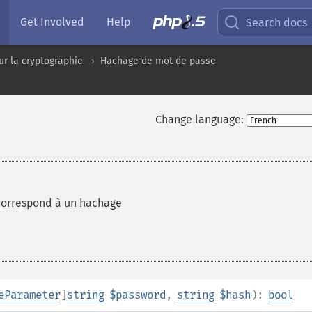
Get Involved
Help
Search docs
ur la cryptographie
Hachage de mot de passe
Change language:
 correspond à un hachage
eParameter
]
string
$password
,
string
$hash
):
bool