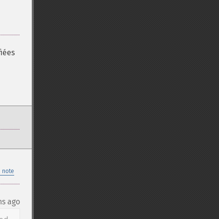
fiées
 note
hs ago