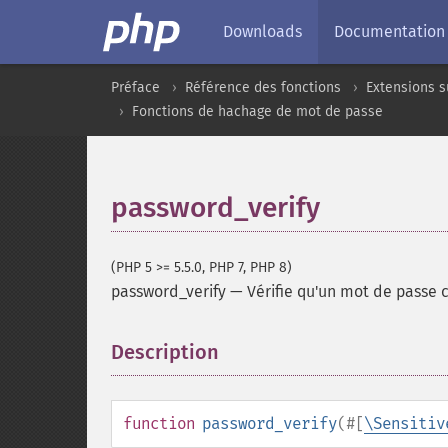
Downloads
Documentation
Préface
Référence des fonctions
Extensions s
Fonctions de hachage de mot de passe
password_verify
(PHP 5 >= 5.5.0, PHP 7, PHP 8)
password_verify
—
Vérifie qu'un mot de passe
Description
¶
function
password_verify
(
#[
\Sensitiv