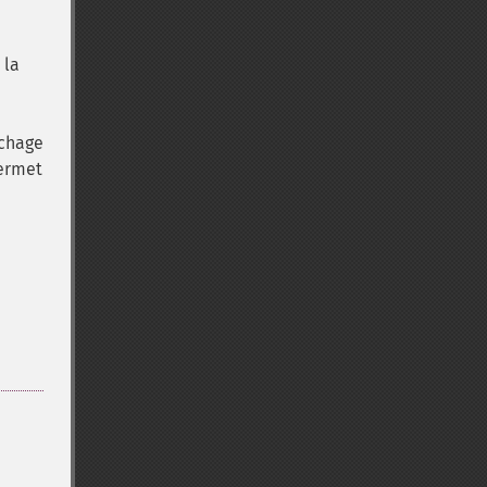
 la
achage
permet