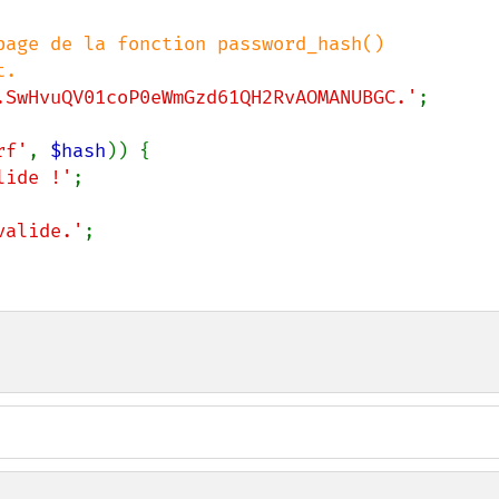
page de la fonction password_hash()

.SwHvuQV01coP0eWmGzd61QH2RvAOMANUBGC.'
;

rf'
, 
$hash
)) {

lide !'
;

valide.'
;
