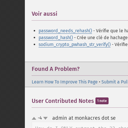
Voir aussi
¶
password_needs_rehash()
- Vérifie que le 
password_hash()
- Crée une clé de hachage
sodium_crypto_pwhash_str_verify()
- Vérifi
Found A Problem?
Learn How To Improve This Page
•
Submit a Pul
User Contributed Notes
1 note
admin at monkacres dot se
-4
¶
up
down