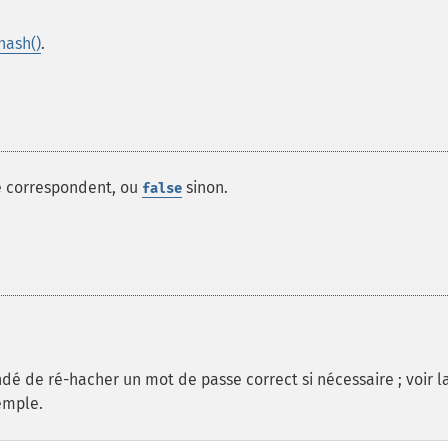
hash()
.
e correspondent, ou
sinon.
false
dé de ré-hacher un mot de passe correct si nécessaire ; voir l
emple.