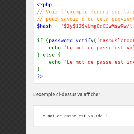
// Voir l'exemple fourni sur la 
$hash 
= 
'$2y$12$4Umg0rCJwMswRw/l
if (
password_verify
(
'rasmuslerdo
    echo 
'Le mot de passe est va
} else {

    echo 
'Le mot de passe est in
?>
L'exemple ci-dessus va afficher :
Le mot de passe est valide !