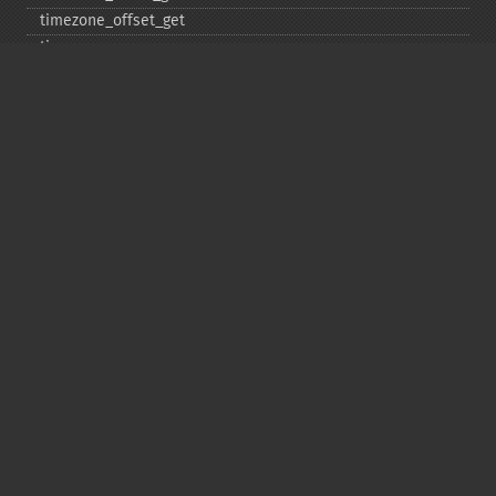
timezone_​offset_​get
timezone_​open
timezone_​transitions_​get
timezone_​version_​get
Deprecated
date_​sunrise
date_​sunset
gmstrftime
strftime
strptime
Copyright © 2001-2026 The PHP Documentation
Group
My PHP.net
Contact
Other PHP.net sites