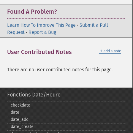
Found A Problem?
Learn How To Improve This Page
•
Submit a Pull
Request
•
Report a Bug
＋
User Contributed Notes
add a note
There are no user contributed notes for this page.
Fonctions Date/Heure
checkdate
date
date_​add
date_​create