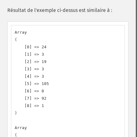
Résultat de l'exemple ci-dessus est similaire à :
Array

(

    [0] => 24

    [1] => 3

    [2] => 19

    [3] => 3

    [4] => 3

    [5] => 105

    [6] => 0

    [7] => 92

    [8] => 1

)

Array

(
