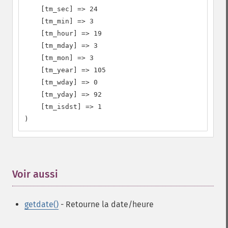
    [tm_sec] => 24

    [tm_min] => 3

    [tm_hour] => 19

    [tm_mday] => 3

    [tm_mon] => 3

    [tm_year] => 105

    [tm_wday] => 0

    [tm_yday] => 92

    [tm_isdst] => 1

)
Voir aussi
¶
getdate()
- Retourne la date/heure