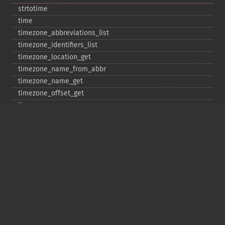
strtotime
time
timezone_​abbreviations_​list
timezone_​identifiers_​list
timezone_​location_​get
timezone_​name_​from_​abbr
timezone_​name_​get
timezone_​offset_​get
timezone_​open
timezone_​transitions_​get
timezone_​version_​get
Deprecated
date_​sunrise
date_​sunset
gmstrftime
strftime
strptime