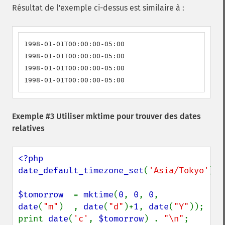
Résultat de l'exemple ci-dessus est similaire à :
1998-01-01T00:00:00-05:00

1998-01-01T00:00:00-05:00

1998-01-01T00:00:00-05:00

1998-01-01T00:00:00-05:00
Exemple #3 Utiliser mktime pour trouver des dates
relatives
<?php

date_default_timezone_set
(
'Asia/Tokyo'
);

$tomorrow  
= 
mktime
(
0
, 
0
, 
0
, 
date
(
"m"
)  , 
date
(
"d"
)+
1
, 
date
(
"Y"
));

print 
date
(
'c'
, 
$tomorrow
) . 
"\n"
;
