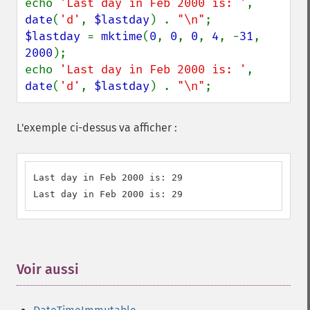
echo 
'Last day in Feb 2000 is: '
, 
date
(
'd'
, 
$lastday
) . 
"\n"
$lastday 
= 
mktime
(
0
, 
0
, 
0
, 
4
, -
31
, 
2000
);

echo 
'Last day in Feb 2000 is: '
, 
date
(
'd'
, 
$lastday
) . 
"\n"
;
L'exemple ci-dessus va afficher :
Last day in Feb 2000 is: 29

Last day in Feb 2000 is: 29
Voir aussi
¶