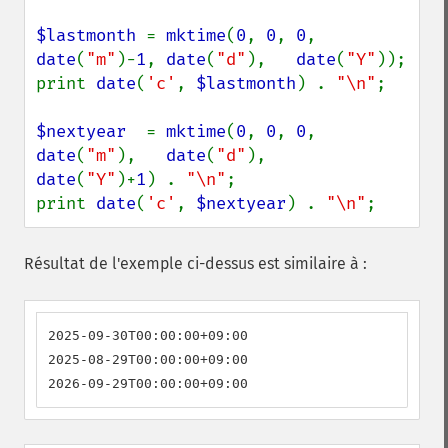
$lastmonth 
= 
mktime
(
0
, 
0
, 
0
, 
date
(
"m"
)-
1
, 
date
(
"d"
),   
date
(
"Y"
));

print 
date
(
'c'
, 
$lastmonth
) . 
"\n"
;

$nextyear  
= 
mktime
(
0
, 
0
, 
0
, 
date
(
"m"
),   
date
(
"d"
),   
date
(
"Y"
)+
1
) . 
"\n"
;

print 
date
(
'c'
, 
$nextyear
) . 
"\n"
;
Résultat de l'exemple ci-dessus est similaire à :
2025-09-30T00:00:00+09:00

2025-08-29T00:00:00+09:00

2026-09-29T00:00:00+09:00