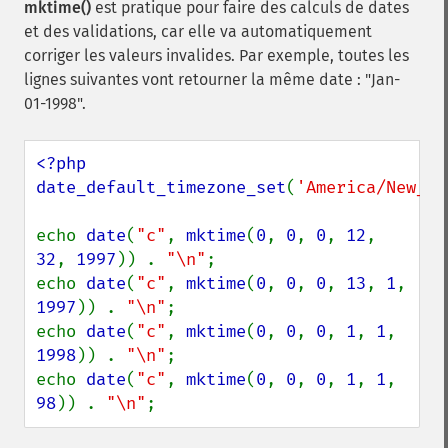
mktime()
est pratique pour faire des calculs de dates
et des validations, car elle va automatiquement
corriger les valeurs invalides. Par exemple, toutes les
lignes suivantes vont retourner la même date : "Jan-
01-1998".
<?php

date_default_timezone_set
(
'America/New_Yo
echo 
date
(
"c"
, 
mktime
(
0
, 
0
, 
0
, 
12
, 
32
, 
1997
)) . 
"\n"
;

echo 
date
(
"c"
, 
mktime
(
0
, 
0
, 
0
, 
13
, 
1
, 
1997
)) . 
"\n"
;

echo 
date
(
"c"
, 
mktime
(
0
, 
0
, 
0
, 
1
, 
1
, 
1998
)) . 
"\n"
;

echo 
date
(
"c"
, 
mktime
(
0
, 
0
, 
0
, 
1
, 
1
, 
98
)) . 
"\n"
;