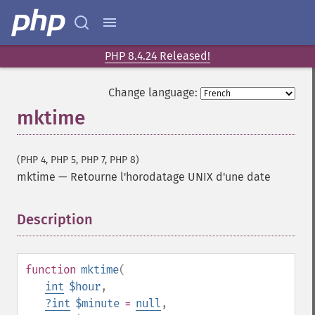
PHP 8.4.24 Released!
Change language:
mktime
(PHP 4, PHP 5, PHP 7, PHP 8)
mktime
—
Retourne l'horodatage UNIX d'une date
Description
¶
function
mktime
(
int
$hour
,
?
int
$minute
=
null
,