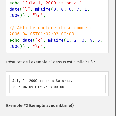
echo 
"July 1, 2000 is on a " 
. 
date
(
"l"
, 
mktime
(
0
, 
0
, 
0
, 
7
, 
1
, 
2000
)) . 
"\n"
;

// Affiche quelque chose comme : 
echo 
date
(
'c'
, 
mktime
(
1
, 
2
, 
3
, 
4
, 
5
, 
2006
)) . 
"\n"
;
Résultat de l'exemple ci-dessus est similaire à :
July 1, 2000 is on a Saturday

2006-04-05T01:02:03+00:00
Exemple #2 Exemple avec
mktime()