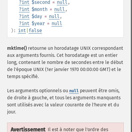
?
int
$second
=
null
,
?
int
$month
=
null
,
?
int
$day
=
null
,
?
int
$year
=
null
):
int
|
false
mktime()
retourne un horodatage UNIX correspondant
aux arguments fournis. Cet horodatage est un entier
long, contenant le nombre de secondes entre le début
de l'époque UNIX (1er janvier 1970 00:00:00 GMT) et le
temps spécifié.
Les arguments optionnels ou
peuvent être omis,
null
de droite à gauche, et tous les arguments manquants
sont utilisés avec la valeur courante de l'heure et du
jour.
Avertissement
Il est à noter que l'ordre des