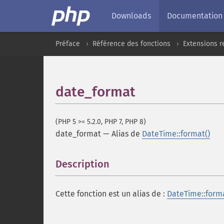
Downloads
Documentation
Préface
Référence des fonctions
Extensions r
date_format
(PHP 5 >= 5.2.0, PHP 7, PHP 8)
date_format
—
Alias de
DateTime::format()
Description
¶
Cette fonction est un alias de :
DateTime::forma