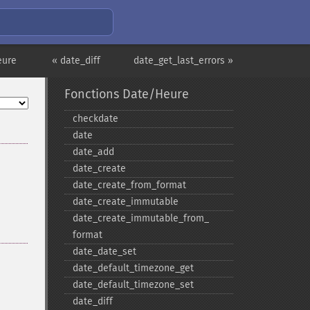
eure
« date_diff
date_get_last_errors »
Fonctions Date/Heure
checkdate
date
date_​add
date_​create
date_​create_​from_​format
date_​create_​immutable
date_​create_​immutable_​from_​
format
date_​date_​set
date_​default_​timezone_​get
date_​default_​timezone_​set
date_​diff