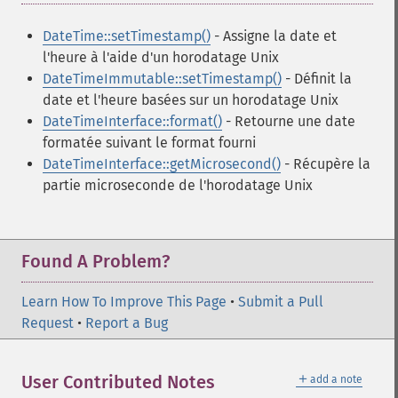
DateTime::setTimestamp()
- Assigne la date et
l'heure à l'aide d'un horodatage Unix
DateTimeImmutable::setTimestamp()
- Définit la
date et l'heure basées sur un horodatage Unix
DateTimeInterface::format()
- Retourne une date
formatée suivant le format fourni
DateTimeInterface::getMicrosecond()
- Récupère la
partie microseconde de l'horodatage Unix
Found A Problem?
Learn How To Improve This Page
•
Submit a Pull
Request
•
Report a Bug
＋
User Contributed Notes
add a note