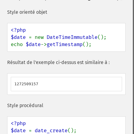
Style orienté objet
<?php

$date 
= new 
DateTimeImmutable
();

echo 
$date
->
getTimestamp
();
Résultat de l'exemple ci-dessus est similaire à :
1272509157
Style procédural
<?php

$date 
= 
date_create
();
