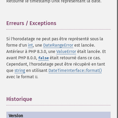
Retourne le timestamp Unix représentant la date.
Erreurs / Exceptions
¶
Si l'horodatage ne peut pas être représenté sous la
forme d'un
int
, une
DateRangeError
est lancée.
Antérieur à PHP 8.3.0, une
ValueError
était lancée. Et
avant PHP 8.0.0,
était retourné dans ce cas.
false
Cependant, l'horodatage peut être récupéré en tant
que
string
en utilisant
DateTimeInterface::format()
avec le format
.
U
Historique
¶