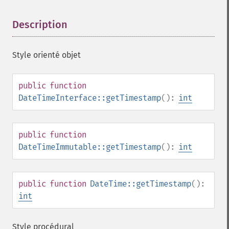
Description
¶
Style orienté objet
public
function
DateTimeInterface::getTimestamp
():
int
public
function
DateTimeImmutable::getTimestamp
():
int
public
function
DateTime::getTimestamp
():
int
Style procédural