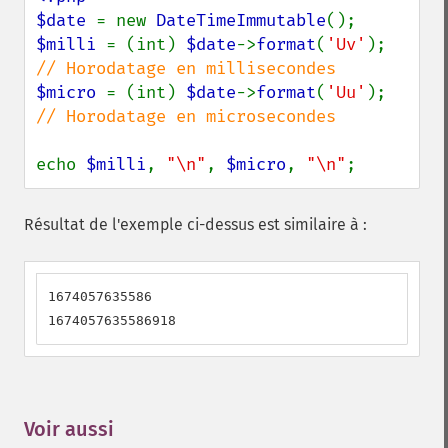
$date 
= new 
DateTimeImmutable
$milli 
= (int) 
$date
->
format
(
'Uv'
); 
$micro 
= (int) 
$date
->
format
(
'Uu'
); 
// Horodatage en microsecondes

echo 
$milli
, 
"\n"
, 
$micro
, 
"\n"
;
Résultat de l'exemple ci-dessus est similaire à :
1674057635586

1674057635586918
Voir aussi
¶