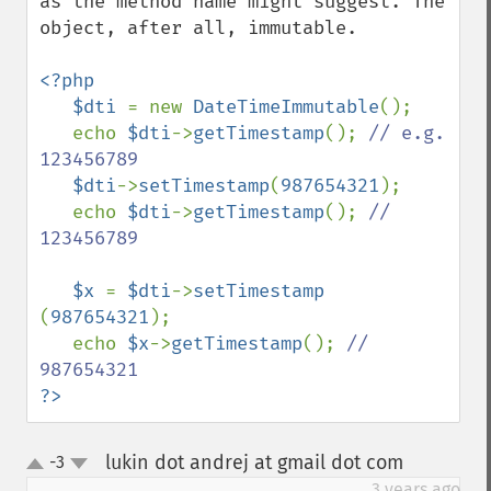
as the method name might suggest. The 
object, after all, immutable.

<?php

   $dti 
= new 
DateTimeImmutable
();

   echo 
$dti
->
getTimestamp
(); 
// e.g. 
123456789

$dti
->
setTimestamp
(
987654321
);

   echo 
$dti
->
getTimestamp
(); 
// 
123456789

$x 
= 
$dti
->
setTimestamp 
(
987654321
);

   echo 
$x
->
getTimestamp
(); 
// 
?>
lukin dot andrej at gmail dot com
-3
¶
up
down
3 years ago