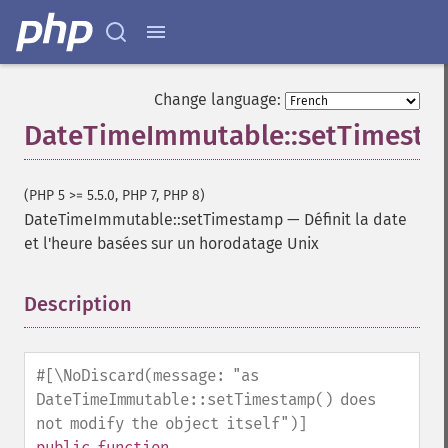
Change language:
DateTimeImmutable::setTimest
(PHP 5 >= 5.5.0, PHP 7, PHP 8)
DateTimeImmutable::setTimestamp
—
Définit la date
et l'heure basées sur un horodatage Unix
Description
¶
#[\NoDiscard(message: "as
DateTimeImmutable::setTimestamp() does
not modify the object itself")]
public
function