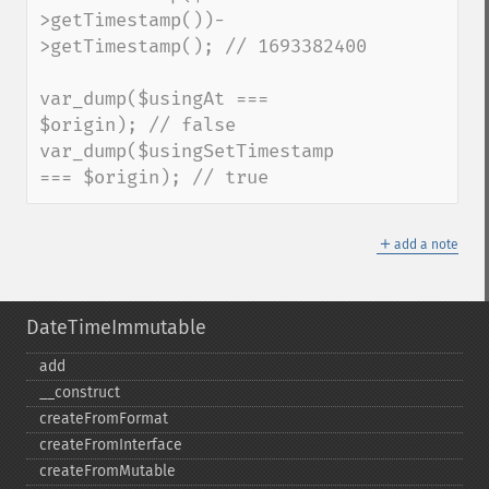
>getTimestamp())-
>getTimestamp(); // 1693382400

var_dump($usingAt === 
$origin); // false

var_dump($usingSetTimestamp 
=== $origin); // true
＋
add a note
DateTimeImmutable
add
_​_​construct
createFromFormat
createFromInterface
createFromMutable