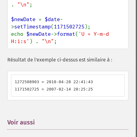
. 
"\n"
;

$newDate 
= 
$date
-
>
setTimestamp
(
1171502725
);

echo 
$newDate
->
format
(
'U = Y-m-d 
H:i:s'
) . 
"\n"
;
Résultat de l'exemple ci-dessus est similaire à :
1272508903 = 2010-04-28 22:41:43

1171502725 = 2007-02-14 20:25:25
Voir aussi
¶