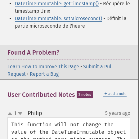
DateTimeImmutable::getTimestamp()
- Récupère le
timestamp Unix
DateTimeImmutable::setMicrosecond()
- Définit la
partie microseconde de l'heure
Found A Problem?
Learn How To Improve This Page
•
Submit a Pull
Request
•
Report a Bug
＋
User Contributed Notes
add a note
2 notes
Philip
1
5 years ago
¶
up
down
This function will not change the 
value of the DateTimeImmutable object 