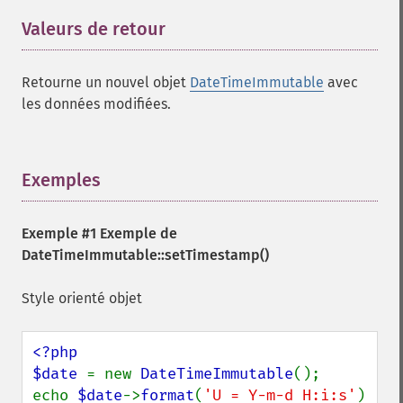
Valeurs de retour
¶
Retourne un nouvel objet
DateTimeImmutable
avec
les données modifiées.
Exemples
¶
Exemple #1 Exemple de
DateTimeImmutable::setTimestamp()
Style orienté objet
<?php

$date 
= new 
DateTimeImmutable
();

echo 
$date
->
format
(
'U = Y-m-d H:i:s'
) 