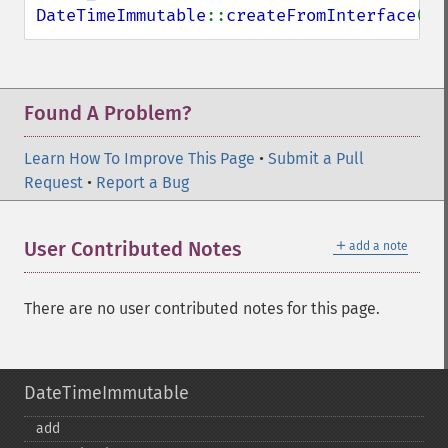
DateTimeImmutable
::
createFromInterface
(
$d
Found A Problem?
Learn How To Improve This Page
•
Submit a Pull
Request
•
Report a Bug
＋
User Contributed Notes
add a note
There are no user contributed notes for this page.
DateTimeImmutable
add