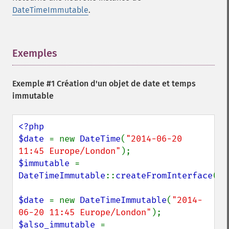
DateTimeImmutable
.
Exemples
¶
Exemple #1 Création d'un objet de date et temps
immutable
<?php

$date 
= new 
DateTime
(
"2014-06-20 
11:45 Europe/London"
$immutable 
= 
DateTimeImmutable
::
createFromInterface
(
$d
$date 
= new 
DateTimeImmutable
(
"2014-
06-20 11:45 Europe/London"
$also_immutable 
= 