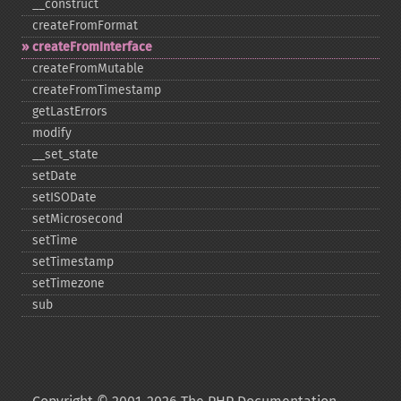
_​_​construct
createFromFormat
createFromInterface
createFromMutable
createFromTimestamp
getLastErrors
modify
_​_​set_​state
setDate
setISODate
setMicrosecond
setTime
setTimestamp
setTimezone
sub