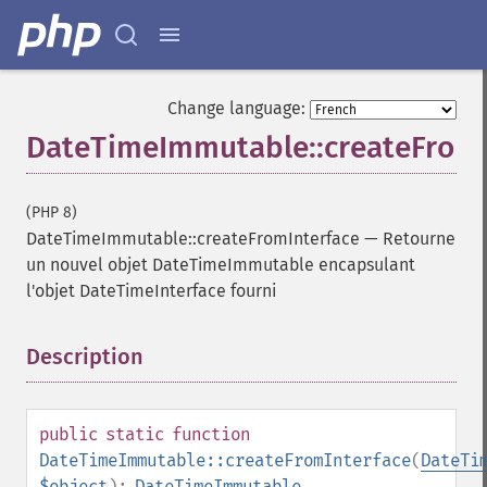
Change language:
DateTimeImmutable::createFromI
(PHP 8)
DateTimeImmutable::createFromInterface
—
Retourne
un nouvel objet DateTimeImmutable encapsulant
l'objet DateTimeInterface fourni
Description
¶
public
static
function
DateTimeImmutable::createFromInterface
(
DateTi
$object
):
DateTimeImmutable