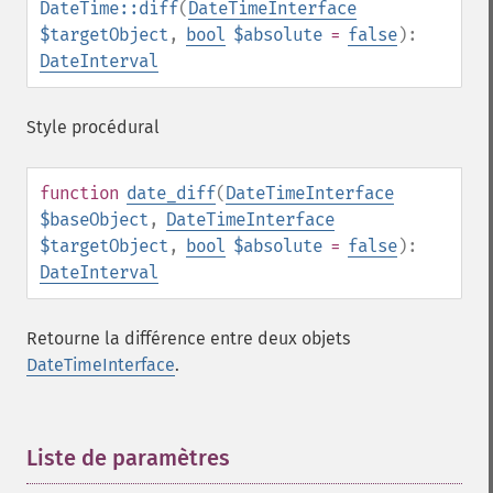
DateTime::diff
(
DateTimeInterface
$targetObject
,
bool
$absolute
=
false
):
DateInterval
Style procédural
function
date_diff
(
DateTimeInterface
$baseObject
,
DateTimeInterface
$targetObject
,
bool
$absolute
=
false
):
DateInterval
Retourne la différence entre deux objets
DateTimeInterface
.
Liste de paramètres
¶