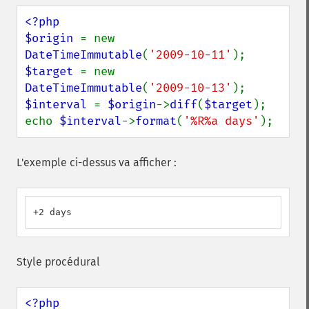
<?php

$origin 
= new 
DateTimeImmutable
(
'2009-10-11'
$target 
= new 
DateTimeImmutable
(
'2009-10-13'
$interval 
= 
$origin
->
diff
(
$target
);

echo 
$interval
->
format
(
'%R%a days'
);
L'exemple ci-dessus va afficher :
+2 days
Style procédural
<?php
