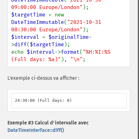
09:00:00 Europe/London"
$targetTime 
= new 
DateTimeImmutable
(
"2021-10-31 
08:30:00 Europe/London"
$interval 
= 
$originalTime
-
>
diff
(
$targetTime
);

echo 
$interval
->
format
(
"%H:%I:%S 
(Full days: %a)"
), 
"\n"
;
L'exemple ci-dessus va afficher :
24:30:00 (Full days: 0)
Exemple #3 Calcul d'intervalle avec
DateTimeInterface::diff()