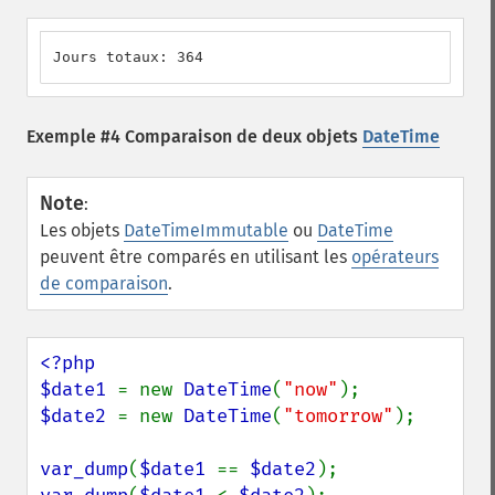
Jours totaux: 364
Exemple #4 Comparaison de deux objets
DateTime
Note
:
Les objets
DateTimeImmutable
ou
DateTime
peuvent être comparés en utilisant les
opérateurs
de comparaison
.
<?php

$date1 
= new 
DateTime
(
"now"
$date2 
= new 
DateTime
(
"tomorrow"
);

var_dump
(
$date1 
== 
$date2