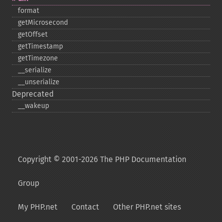
format
getMicrosecond
getOffset
getTimestamp
getTimezone
_​_​serialize
_​_​unserialize
Deprecated
_​_​wakeup
Copyright © 2001-2026 The PHP Documentation
Group
My PHP.net
Contact
Other PHP.net sites