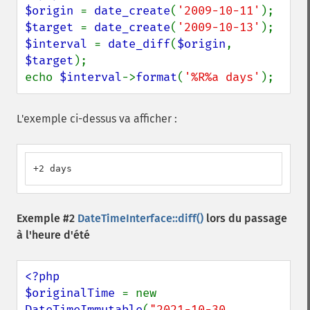
$origin 
= 
date_create
(
'2009-10-11'
$target 
= 
date_create
(
'2009-10-13'
$interval 
= 
date_diff
(
$origin
, 
$target
);

echo 
$interval
->
format
(
'%R%a days'
);
L'exemple ci-dessus va afficher :
+2 days
Exemple #2
DateTimeInterface::diff()
lors du passage
à l'heure d'été
<?php

$originalTime 
= new 
DateTimeImmutable
(
"2021-10-30 