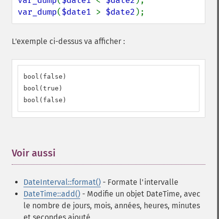
var_dump
(
$date1 
< 
$date2
var_dump
(
$date1 
> 
$date2
);
L'exemple ci-dessus va afficher :
bool(false)

bool(true)

bool(false)
Voir aussi
¶
DateInterval::format()
- Formate l'intervalle
DateTime::add()
- Modifie un objet DateTime, avec
le nombre de jours, mois, années, heures, minutes
et secondes ajouté