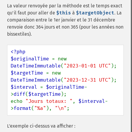
La valeur renvoyée par la méthode est le temps exact
qu'il faut pour aller de
$this
à
$targetObject
. La
comparaison entre le 1er janvier et le 31 décembre
renvoie donc 364 jours et non 365 (pour les années non
bissextiles).
<?php

$originalTime 
= new 
DateTimeImmutable
(
"2023-01-01 UTC"
$targetTime 
= new 
DateTimeImmutable
(
"2023-12-31 UTC"
$interval 
= 
$originalTime
-
>
diff
(
$targetTime
);

echo 
"Jours totaux: "
, 
$interval
-
>
format
(
"%a"
), 
"\n"
;
L'exemple ci-dessus va afficher :