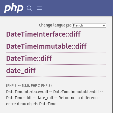
Change language:
DateTimeInterface::diff
DateTimeImmutable::diff
DateTime::diff
date_diff
(PHP 5 >= 5.3.0, PHP 7, PHP 8)
DateTimeInterface::diff
--
DateTimeImmutable::diff
--
DateTime::diff
--
date_diff
—
Retourne la différence
entre deux objets DateTime