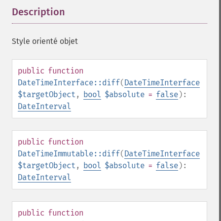
Description
¶
Style orienté objet
public
function
DateTimeInterface::diff
(
DateTimeInterface
$targetObject
,
bool
$absolute
=
false
):
DateInterval
public
function
DateTimeImmutable::diff
(
DateTimeInterface
$targetObject
,
bool
$absolute
=
false
):
DateInterval
public
function