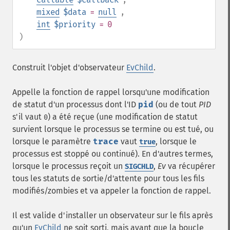
mixed
$data
=
null
,
int
$priority
= 0
)
Construit l'objet d'observateur
EvChild
.
Appelle la fonction de rappel lorsqu'une modification
de statut d'un processus dont l'ID
pid
(ou de tout
PID
s'il vaut
) a été reçue (une modification de statut
0
survient lorsque le processus se termine ou est tué, ou
lorsque le paramètre
trace
vaut
, lorsque le
true
processus est stoppé ou continué). En d'autres termes,
lorsque le processus reçoit un
,
Ev
va récupérer
SIGCHLD
tous les statuts de sortie/d'attente pour tous les fils
modifiés/zombies et va appeler la fonction de rappel.
Il est valide d'installer un observateur sur le fils après
qu'un
EvChild
ne soit sorti, mais avant que la boucle