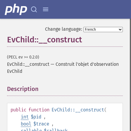
Change language:
EvChild::__construct
(PECL ev >= 0.2.0)
EvChild::__construct
—
Construit l'objet d'observation
EvChild
Description
¶
public
function
EvChild::__construct
(
int
$pid
,
bool
$trace
,
callable
$callback
,