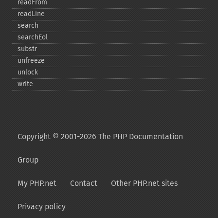
readFrom
readLine
search
searchEol
substr
unfreeze
unlock
write
Copyright © 2001-2026 The PHP Documentation
Group
My PHP.net
Contact
Other PHP.net sites
Privacy policy