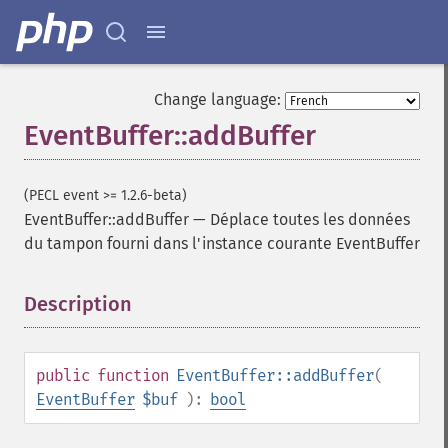
Change language:
EventBuffer::addBuffer
(PECL event >= 1.2.6-beta)
EventBuffer::addBuffer
—
Déplace toutes les données
du tampon fourni dans l'instance courante EventBuffer
Description
¶
public
function
EventBuffer::addBuffer
(
EventBuffer
$buf
):
bool