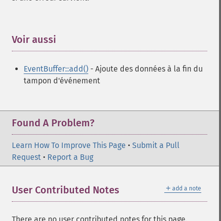
Voir aussi
¶
EventBuffer::add()
- Ajoute des données à la fin du
tampon d'événement
Found A Problem?
Learn How To Improve This Page
•
Submit a Pull
Request
•
Report a Bug
＋
User Contributed Notes
add a note
There are no user contributed notes for this page.