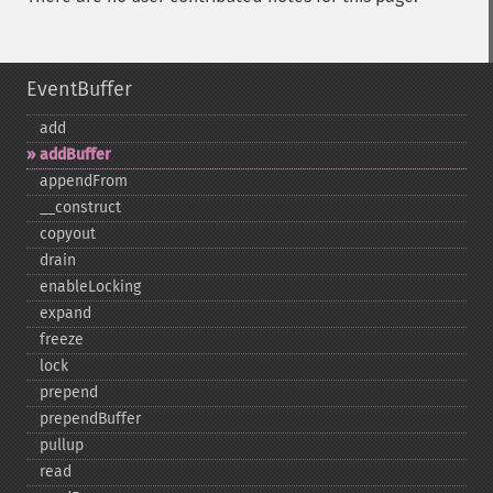
EventBuffer
add
addBuffer
appendFrom
_​_​construct
copyout
drain
enableLocking
expand
freeze
lock
prepend
prependBuffer
pullup
read