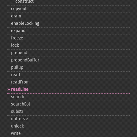
_​_​construct
copyout
drain
enableLocking
expand
freeze
lock
prepend
prependBuffer
pullup
read
readFrom
readLine
search
searchEol
substr
unfreeze
unlock
write