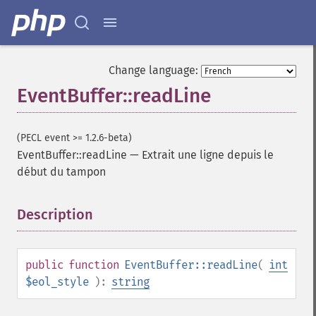
Change language:
EventBuffer::readLine
(PECL event >= 1.2.6-beta)
EventBuffer::readLine
—
Extrait une ligne depuis le
début du tampon
Description
¶
public
function
EventBuffer::readLine
(
int
$eol_style
):
string