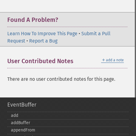
Found A Problem?
Learn How To Improve This Page
•
Submit a Pull
Request
•
Report a Bug
＋
User Contributed Notes
add a note
There are no user contributed notes for this page.
EventBuffer
add
addBuffer
appendFrom