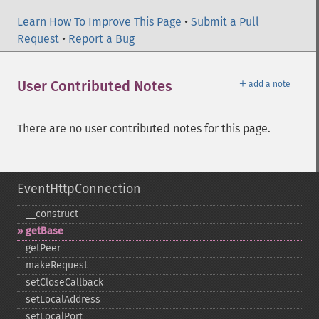
Learn How To Improve This Page
•
Submit a Pull
Request
•
Report a Bug
＋
User Contributed Notes
add a note
There are no user contributed notes for this page.
EventHttpConnection
_​_​construct
getBase
getPeer
makeRequest
setCloseCallback
setLocalAddress
setLocalPort