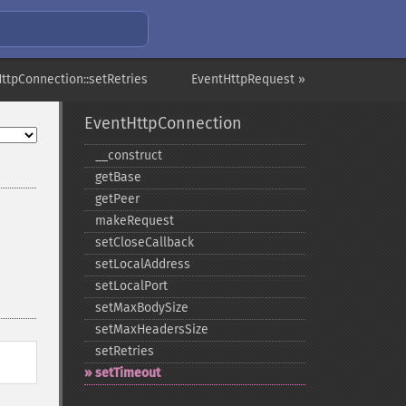
ttpConnection::setRetries
EventHttpRequest »
EventHttpConnection
_​_​construct
getBase
getPeer
makeRequest
setCloseCallback
setLocalAddress
setLocalPort
setMaxBodySize
setMaxHeadersSize
setRetries
setTimeout