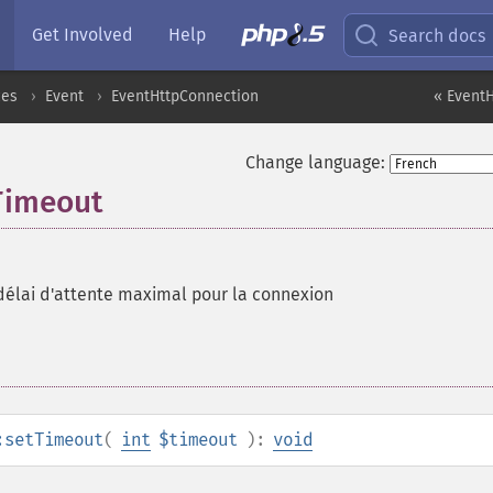
Get Involved
Help
Search docs
ces
Event
EventHttpConnection
« EventH
Change language:
Timeout
 délai d'attente maximal pour la connexion
:setTimeout
(
int
$timeout
):
void