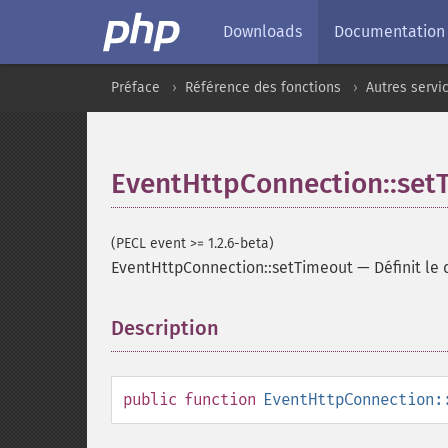
Downloads
Documentation
Préface
Référence des fonctions
Autres servi
EventHttpConnection::set
(PECL event >= 1.2.6-beta)
EventHttpConnection::setTimeout
—
Définit le
Description
¶
public
function
EventHttpConnection: