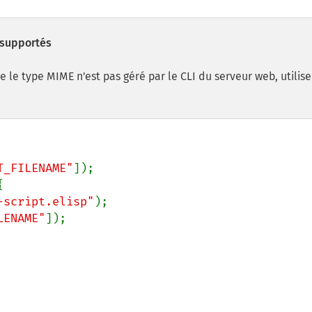
 supportés
e le type MIME n'est pas géré par le CLI du serveur web, utilise
T_FILENAME"
]);



-script.elisp"
);

LENAME"
]);
