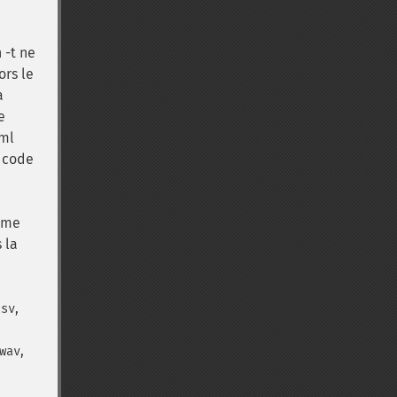
 -t ne
ors le
a
e
tml
n code
omme
s la
,
csv
,
wav