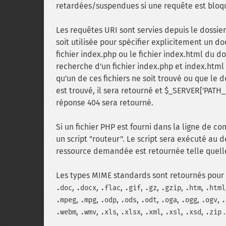
retardées/suspendues si une requête est bloq
Les requêtes URI sont servies depuis le dossie
soit utilisée pour spécifier explicitement un do
fichier index.php ou le fichier index.html du do
recherche d'un fichier index.php et index.html 
qu'un de ces fichiers ne soit trouvé ou que le d
est trouvé, il sera retourné et $_SERVER['PATH_
réponse 404 sera retourné.
Si un fichier PHP est fourni dans la ligne de 
un script "routeur". Le script sera exécuté au
ressource demandée est retournée telle quelle.
Les types MIME standards sont retournés pour l
,
,
,
,
,
,
,
.doc
.docx
.flac
.gif
.gz
.gzip
.htm
.html
,
,
,
,
,
,
,
,
.mpeg
.mpg
.odp
.ods
.odt
.oga
.ogg
.ogv
.
,
,
,
,
,
,
,
.
.webm
.wmv
.xls
.xlsx
.xml
.xsl
.xsd
.zip