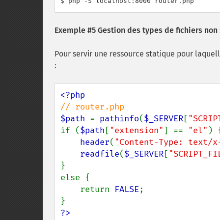
$ php -S localhost:8000 router.php
Exemple #5 Gestion des types de fichiers non
Pour servir une ressource statique pour laquell
:
$path 
= 
pathinfo
(
$_SERVER
[
"SCRIP
if (
$path
[
"extension"
] == 
"el"
) {
header
(
"Content-Type: text/x
readfile
(
$_SERVER
[
"SCRIPT_FI
}

else {

    return 
FALSE
;

?>