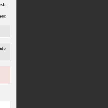
ester
eur.
help