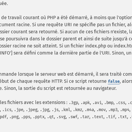
uée.
r de travail courant où PHP a été démarré, à moins que l'option
cument racine. Si une requête URI ne spécifie pas un fichier, al
ssier courant sera retourné. Si aucun de ces fichiers n'existe, l
se poursuivra dans le dossier parent et ainsi de suite jusqu'à c
ossier racine ne soit atteint. Si un fichier index.php ou index.h
INFO'] sera défini comme la dernière partie de l'URI. Sinon, u
commande lorsque le serveur web est démarré, il sera traité c
 début de chaque requête HTTP. Si ce script retourne
, alor
false
 Sinon, la sortie du script est retournée au navigateur.
es fichiers avec les extensions :
,
,
,
,
,
.3gp
.apk
.avi
.bmp
.css
.
,
,
,
,
,
,
,
,
,
,
,
,
.ics
.jpe
.jpeg
.jpg
.js
.kml
.kmz
.m4a
.mov
.mp3
.mp4
,
,
,
,
,
,
,
,
,
,
,
pdf
.png
.pps
.pptx
.qt
.svg
.swf
.tar
.text
.tif
.txt
.