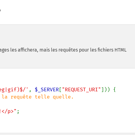


es les affichera, mais les requêtes pour les fichiers HTML
eg|gif)$/'
, 
$_SERVER
[
"REQUEST_URI"
])) {

!</p>"
;
