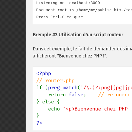
Listening on localhost:8000

Document root is /home/me/public_html/foo
Exemple #3 Utilisation d'un script routeur
Dans cet exemple, le fait de demander des imag
afficheront "Bienvenue chez PHP !".
if (
preg_match
(
'/\.(?:png|jpg|jp
    return 
false
;    
} else {

    echo 
"<p>Bienvenue chez PHP 
?>