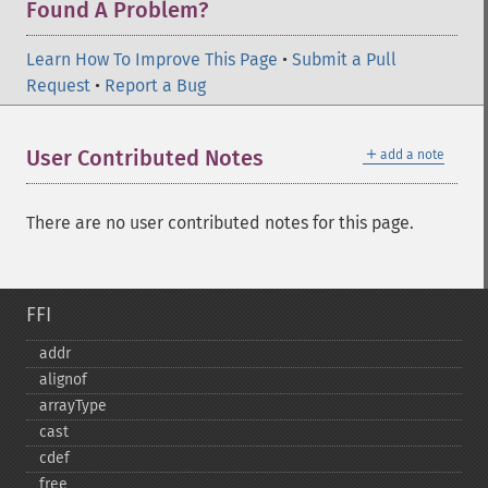
Found A Problem?
Learn How To Improve This Page
•
Submit a Pull
Request
•
Report a Bug
＋
User Contributed Notes
add a note
There are no user contributed notes for this page.
FFI
addr
alignof
arrayType
cast
cdef
free