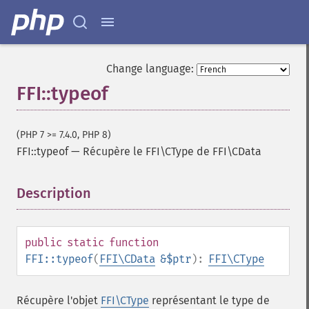
Change language:
FFI::typeof
(PHP 7 >= 7.4.0, PHP 8)
FFI::typeof
—
Récupère le FFI\CType de FFI\CData
Description
¶
public
static
function
FFI::typeof
(
FFI\CData
&$ptr
):
FFI\CType
Récupère l'objet
FFI\CType
représentant le type de