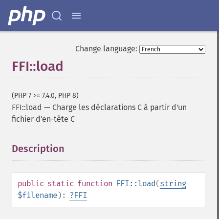
Change language:
FFI::load
(PHP 7 >= 7.4.0, PHP 8)
FFI::load
—
Charge les déclarations C à partir d'un
fichier d'en-tête C
Description
¶
public
static
function
FFI::load
(
string
$filename
):
?
FFI