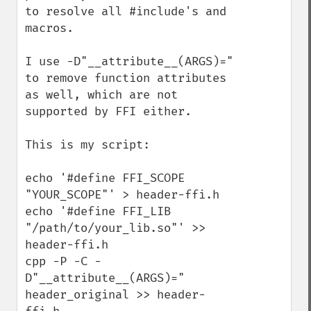
to resolve all #include's and 
macros.

I use -D"__attribute__(ARGS)=" 
to remove function attributes 
as well, which are not 
supported by FFI either.

This is my script:

echo '#define FFI_SCOPE 
"YOUR_SCOPE"' > header-ffi.h

echo '#define FFI_LIB 
"/path/to/your_lib.so"' >> 
header-ffi.h

cpp -P -C -
D"__attribute__(ARGS)=" 
header_original >> header-