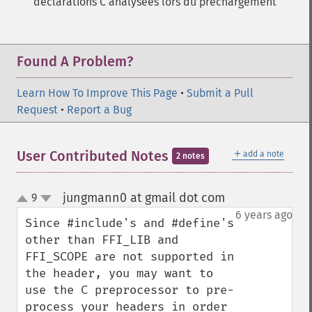
déclarations C analysées lors du préchargement
Found A Problem?
Learn How To Improve This Page
•
Submit a Pull
Request
•
Report a Bug
＋
User Contributed Notes
add a note
2 notes
jungmann0 at gmail dot com
9
¶
up
down
6 years ago
Since #include's and #define's 
other than FFI_LIB and 
FFI_SCOPE are not supported in 
the header, you may want to 
use the C preprocessor to pre-
process your headers in order 