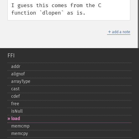
I guess this comes from the C 
function `dlopen` as is.
＋
add a note
FFI
addr
alignof
arrayType
cast
cdef
free
isNull
load
memcmp
memcpy