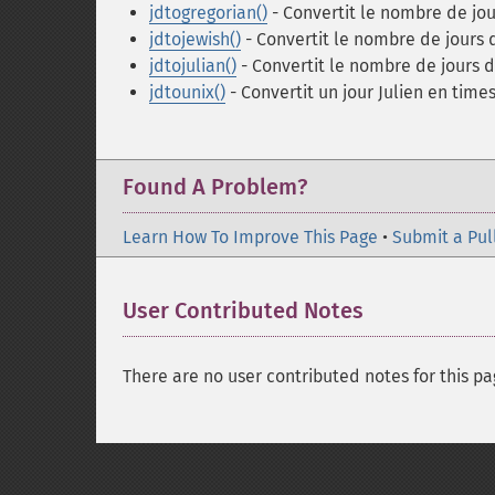
jdtogregorian()
- Convertit le nombre de jou
jdtojewish()
- Convertit le nombre de jours d
jdtojulian()
- Convertit le nombre de jours d
jdtounix()
- Convertit un jour Julien en tim
Found A Problem?
Learn How To Improve This Page
•
Submit a Pul
User Contributed Notes
There are no user contributed notes for this pa