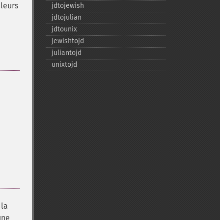
aleurs
jdtojewish
jdtojulian
jdtounix
jewishtojd
juliantojd
unixtojd
 la
une