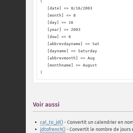
(

   [date] => 8/16/2003

   [month] => 8

   [day] => 16

   [year] => 2003

   [dow] => 6

   [abbrevdayname] => Sat

   [dayname] => Saturday

   [abbrevmonth] => Aug

   [monthname] => August

)
Voir aussi
¶
cal_to_jd()
- Convertit un calendrier en nom
jdtofrench()
- Convertit le nombre de jours 