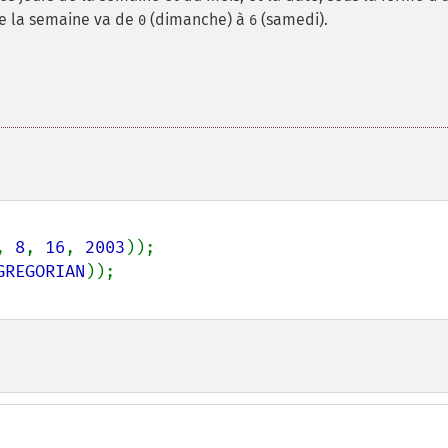
de la semaine va de
(dimanche) à
(samedi).
0
6
, 
8
, 
16
, 
2003
GREGORIAN