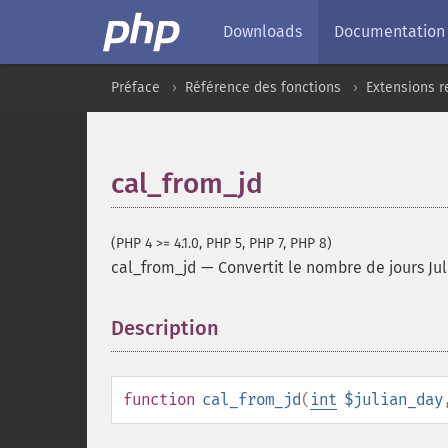
Downloads
Documentation
Préface
Référence des fonctions
Extensions r
cal_from_jd
(PHP 4 >= 4.1.0, PHP 5, PHP 7, PHP 8)
cal_from_jd
—
Convertit le nombre de jours Jul
Description
¶
function
cal_from_jd
(
int
$julian_day