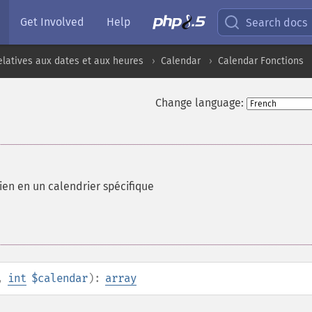
Get Involved
Help
Search docs
elatives aux dates et aux heures
Calendar
Calendar Fonctions
Change language:
ien en un calendrier spécifique
,
int
$calendar
):
array