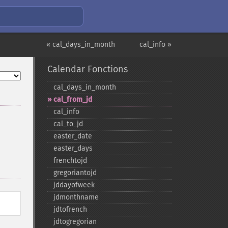
« cal_days_in_month
cal_info »
Calendar Fonctions
cal_​days_​in_​month
cal_​from_​jd
cal_​info
cal_​to_​jd
easter_​date
easter_​days
frenchtojd
gregoriantojd
jddayofweek
jdmonthname
jdtofrench
jdtogregorian