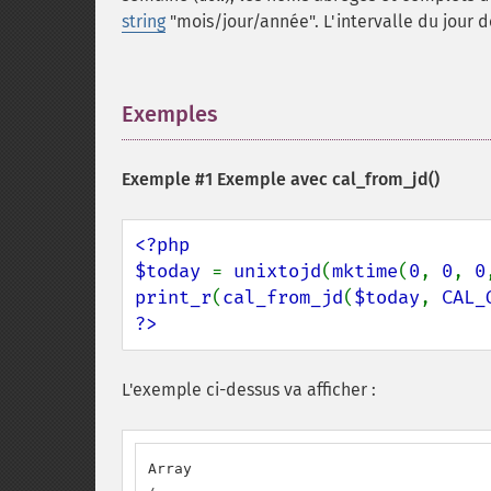
string
"mois/jour/année". L'intervalle du jour 
Exemples
¶
Exemple #1 Exemple avec
cal_from_jd()
<?php

$today 
= 
unixtojd
(
mktime
(
0
, 
0
, 
0
print_r
(
cal_from_jd
(
$today
, 
CAL_
?>
L'exemple ci-dessus va afficher :
Array
