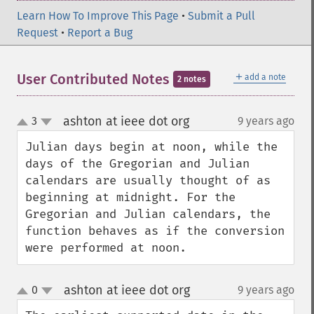
Learn How To Improve This Page
•
Submit a Pull
Request
•
Report a Bug
＋
User Contributed Notes
add a note
2 notes
ashton at ieee dot org
3
9 years ago
¶
up
down
Julian days begin at noon, while the 
days of the Gregorian and Julian 
calendars are usually thought of as 
beginning at midnight. For the 
Gregorian and Julian calendars, the 
function behaves as if the conversion 
were performed at noon.
ashton at ieee dot org
0
9 years ago
¶
up
down