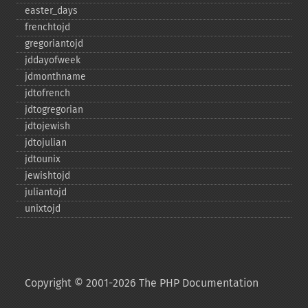
easter_​days
frenchtojd
gregoriantojd
jddayofweek
jdmonthname
jdtofrench
jdtogregorian
jdtojewish
jdtojulian
jdtounix
jewishtojd
juliantojd
unixtojd
Copyright © 2001-2026 The PHP Documentation