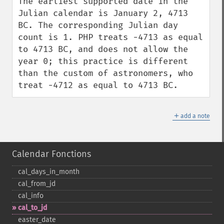
The earliest supported date in the 
Julian calendar is January 2, 4713 
BC. The corresponding Julian day 
count is 1. PHP treats -4713 as equal 
to 4713 BC, and does not allow the 
year 0; this practice is different 
than the custom of astronomers, who 
treat -4712 as equal to 4713 BC.
＋
add a note
Calendar Fonctions
cal_​days_​in_​month
cal_​from_​jd
cal_​info
cal_​to_​jd
easter_​date