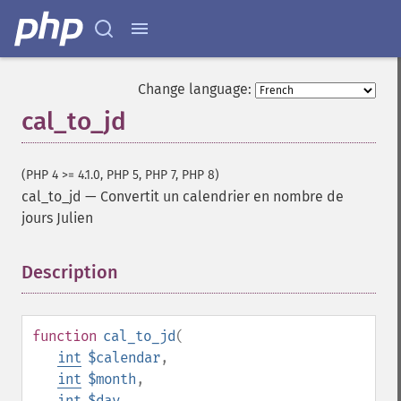
Change language:
cal_to_jd
(PHP 4 >= 4.1.0, PHP 5, PHP 7, PHP 8)
cal_to_jd
—
Convertit un calendrier en nombre de
jours Julien
Description
¶
function
cal_to_jd
(
int
$calendar
,
int
$month
,
int
$day
,