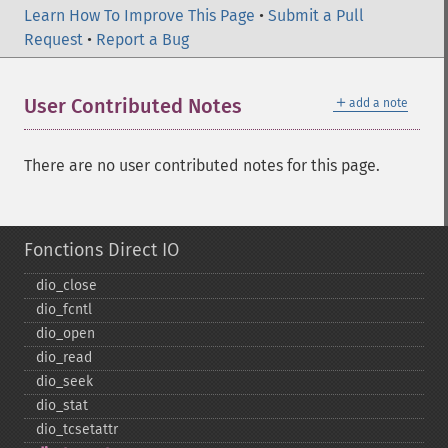
Learn How To Improve This Page
•
Submit a Pull
Request
•
Report a Bug
＋
User Contributed Notes
add a note
There are no user contributed notes for this page.
Fonctions Direct IO
dio_​close
dio_​fcntl
dio_​open
dio_​read
dio_​seek
dio_​stat
dio_​tcsetattr