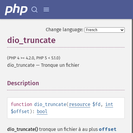
Change language:
dio_truncate
(PHP 4 >= 4.2.0, PHP 5 < 5.1.0)
dio_truncate
—
Tronque un fichier
Description
¶
function
dio_truncate
(
resource
$fd
,
int
$offset
):
bool
dio_truncate()
tronque un fichier à au plus
offset