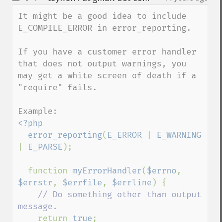
up
down
It might be a good idea to include 
E_COMPILE_ERROR in error_reporting. 

If you have a customer error handler 
that does not output warnings, you 
may get a white screen of death if a 
"require" fails.

<?php 

  error_reporting
(
E_ERROR 
| 
E_WARNING 
| 
E_PARSE
);

  function 
myErrorHandler
(
$errno
, 
$errstr
, 
$errfile
, 
$errline
) {

// Do something other than output 
message.

return 
true
;
