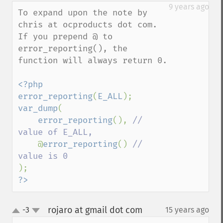
down
9 years ago
To expand upon the note by 
chris at ocproducts dot com. 
If you prepend @ to 
error_reporting(), the 
function will always return 0.

<?php

error_reporting
(
E_ALL
var_dump
(

error_reporting
(), 
// 
value of E_ALL,

@
error_reporting
() 
// 
?>
rojaro at gmail dot com
-3
15 years ago
¶
up
down