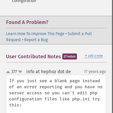
configuration
Found A Problem?
Learn How To Improve This Page
•
Submit a Pull
Request
•
Report a Bug
＋
User Contributed Notes
add a note
27 notes
info at hephoz dot de
377
17 years ago
¶
up
down
If you just see a blank page instead 
of an error reporting and you have no 
server access so you can't edit php 
configuration files like php.ini try 
this:
