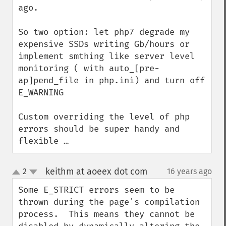
ago.

So two option: let php7 degrade my 
expensive SSDs writing Gb/hours or 
implement smthing like server level 
monitoring ( with auto_[pre-
ap]pend_file in php.ini) and turn off 
E_WARNING

Custom overriding the level of php 
errors should be super handy and 
flexible …
keithm at aoeex dot com
2
16 years ago
¶
up
down
Some E_STRICT errors seem to be 
thrown during the page's compilation 
process.  This means they cannot be 