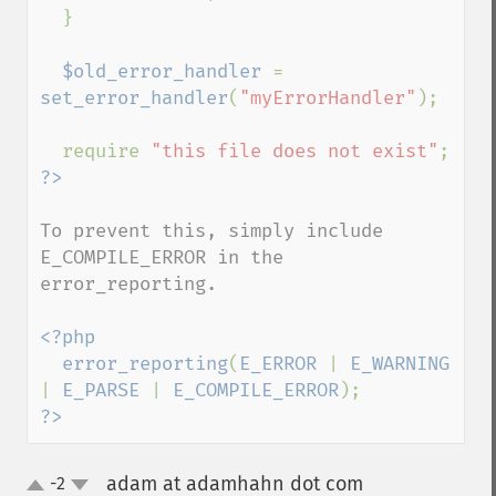
  }

$old_error_handler 
= 
set_error_handler
(
"myErrorHandler"
);

  require 
"this file does not exist"
To prevent this, simply include 
E_COMPILE_ERROR in the 
error_reporting.

<?php

  error_reporting
(
E_ERROR 
| 
E_WARNING 
| 
E_PARSE 
| 
E_COMPILE_ERROR
?>
adam at adamhahn dot com
-2
¶
up