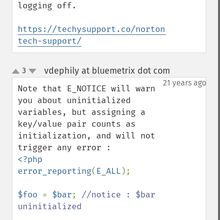
logging off.

https://techysupport.co/norton-
tech-support/
vdephily at bluemetrix dot com
3
¶
up
down
21 years ago
Note that E_NOTICE will warn 
you about uninitialized 
variables, but assigning a 
key/value pair counts as 
initialization, and will not 
<?php

error_reporting
(
E_ALL
);

$foo 
= 
$bar
; 
//notice : $bar 
uninitialized
