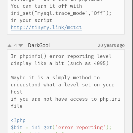
You can turn it off with

ini_set("mysql.trace_mode","Off");

http://tinymy.link/mctct
DarkGool
-1
20 years ago
¶
up
down
In phpinfo() error reporting level 
display like a bit (such as 4095)

Maybe it is a simply method to 
understand what a level set on your 
host

if you are not have access to php.ini 
file

<?php

$bit 
= 
ini_get
(
'error_reporting'
);
