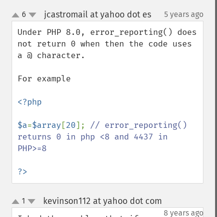
jcastromail at yahoo dot es
6
5 years ago
¶
up
down
Under PHP 8.0, error_reporting() does 
not return 0 when then the code uses 
a @ character.  

For example

<?php

$a
=
$array
[
20
]; 
// error_reporting() 
returns 0 in php <8 and 4437 in 
PHP>=8

?>
kevinson112 at yahoo dot com
1
¶
up
down
8 years ago