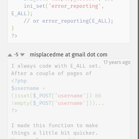
ini_set
(
'error_reporting'
, 
E_ALL
);

?>
misplacedme at gmail dot com
-5
¶
up
down
17 years ago
I always code with E_ALL set.

<?php

$username 
= 
(isset(
$_POST
[
'username'
]) && 
!empty(
$_POST
[
'username'
I made this function to make 
things a little bit quicker.  