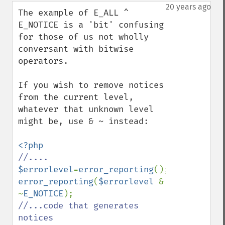
down
20 years ago
The example of E_ALL ^ 
E_NOTICE is a 'bit' confusing 
for those of us not wholly 
conversant with bitwise 
operators.

If you wish to remove notices 
from the current level, 
whatever that unknown level 
might be, use & ~ instead:

$errorlevel
=
error_reporting
error_reporting
(
$errorlevel 
& 
~
E_NOTICE
//...code that generates 