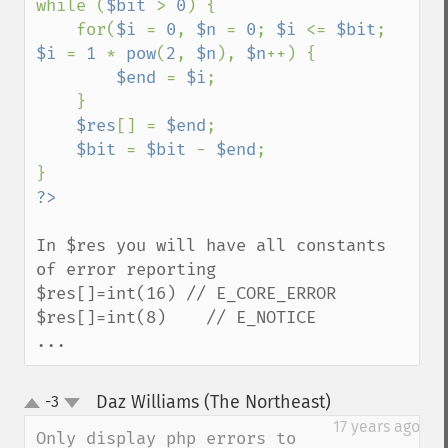
while (
$bit 
> 
0
) {

    for(
$i 
= 
0
, 
$n 
= 
0
; 
$i 
<= 
$bit
; 
$i 
= 
1 
* 
pow
(
2
, 
$n
), 
$n
++) {

$end 
= 
$i
;

    }

$res
[] = 
$end
;

$bit 
= 
$bit 
- 
$end
;

In $res you will have all constants 
of error reporting

$res[]=int(16) // E_CORE_ERROR 

$res[]=int(8)    // E_NOTICE 

...
Daz Williams (The Northeast)
-3
¶
up
down
17 years ago
Only display php errors to 