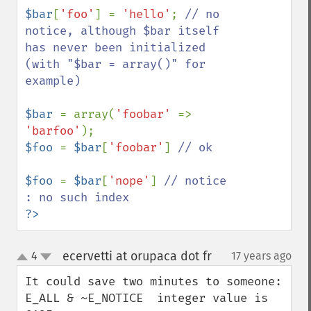
$bar
[
'foo'
] = 
'hello'
; 
// no 
notice, although $bar itself 
has never been initialized 
(with "$bar = array()" for 
example)

$bar 
= array(
'foobar' 
=> 
'barfoo'
$foo 
= 
$bar
[
'foobar'
] 
// ok

$foo 
= 
$bar
[
'nope'
] 
// notice 
?>
ecervetti at orupaca dot fr
4
17 years ago
¶
up
down
It could save two minutes to someone:

E_ALL & ~E_NOTICE  integer value is 