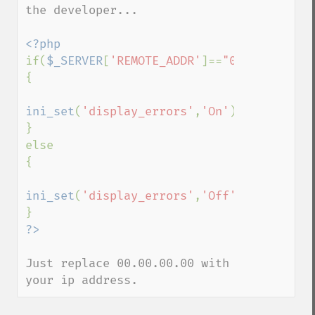
the developer...

if(
$_SERVER
[
'REMOTE_ADDR'
]==
"00.00.00.00"
{

ini_set
(
'display_errors'
,
'On'
);

}

else

{

ini_set
(
'display_errors'
,
'Off'
);

Just replace 00.00.00.00 with 
your ip address.