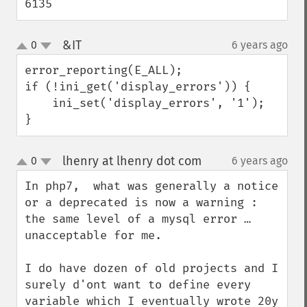
6135
&IT
0
6 years ago
¶
up
down
error_reporting(E_ALL);

if (!ini_get('display_errors')) {

    ini_set('display_errors', '1');

}
lhenry at lhenry dot com
0
6 years ago
¶
up
down
In php7,  what was generally a notice 
or a deprecated is now a warning : 
the same level of a mysql error …  
unacceptable for me.

I do have dozen of old projects and I 
surely d'ont want to define every 
variable which I eventually wrote 20y 