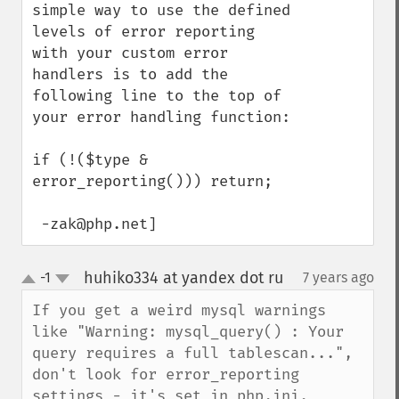
simple way to use the defined 
levels of error reporting 
with your custom error 
handlers is to add the 
following line to the top of 
your error handling function:

if (!($type & 
error_reporting())) return;

 -zak@php.net]
huhiko334 at yandex dot ru
-1
7 years ago
¶
up
down
If you get a weird mysql warnings 
like "Warning: mysql_query() : Your 
query requires a full tablescan...", 
don't look for error_reporting 
settings - it's set in php.ini.
