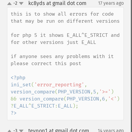
kc8yds at gmail dot com
-2
17 years ago
¶
up
down
this is to show all errors for code 
that may be run on different versions

for php 5 it shows E_ALL^E_STRICT and 
for other versions just E_ALL

if anyone sees any problems with it 
please correct this post

<?php

ini_set
(
'error_reporting'
, 
version_compare
(
PHP_VERSION
,
5
,
'>='
) 
&& 
version_compare
(
PHP_VERSION
,
6
,
'<'
) 
?
E_ALL
^
E_STRICT
:
E_ALL
?>
teynon1 at gmail dot com
-3
14 years ago
¶