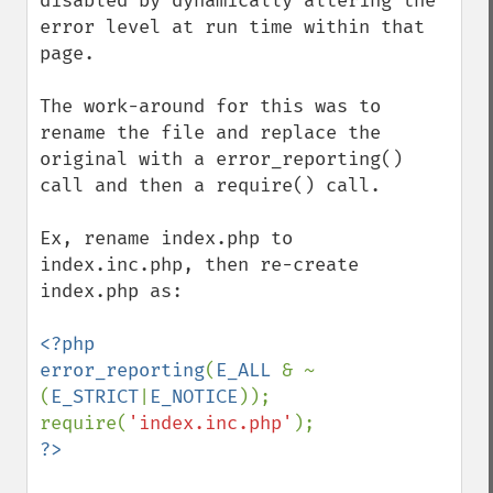
disabled by dynamically altering the 
error level at run time within that 
page.

The work-around for this was to 
rename the file and replace the 
original with a error_reporting() 
call and then a require() call.

Ex, rename index.php to 
index.inc.php, then re-create 
index.php as:

<?php

error_reporting
(
E_ALL 
& ~
(
E_STRICT
|
E_NOTICE
));

require(
'index.inc.php'