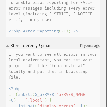
To enable error reporting for *ALL* 
error messages including every error 
level (including E_STRICT, E_NOTICE 
etc.), simply use:

<?php error_reporting
(-
1
); 
?>
qeremy ! gmail
-3
11 years ago
¶
up
down
If you want to see all errors in your 
local environment, you can set your 
project URL like "foo.com.local" 
locally and put that in bootstrap 
file.

if (
substr
(
$_SERVER
[
'SERVER_NAME'
], 
-
6
) == 
'.local'
) {

ini_set
(
'display_errors'
, 
1
);
