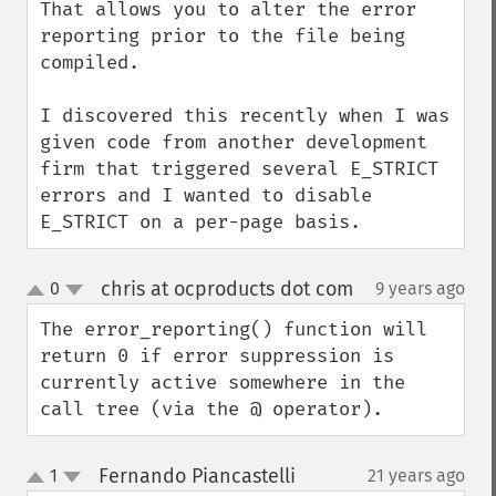
That allows you to alter the error 
reporting prior to the file being 
compiled.

I discovered this recently when I was 
given code from another development 
firm that triggered several E_STRICT 
errors and I wanted to disable 
E_STRICT on a per-page basis.
chris at ocproducts dot com
0
9 years ago
¶
up
down
The error_reporting() function will 
return 0 if error suppression is 
currently active somewhere in the 
call tree (via the @ operator).
Fernando Piancastelli
1
21 years ago
¶
up
down