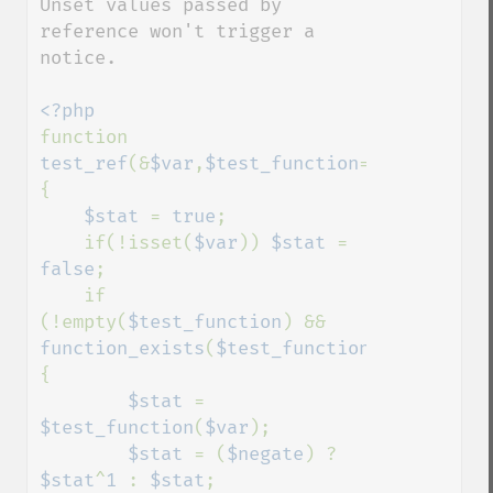
Unset values passed by 
reference won't trigger a 
notice.

function 
test_ref
(&
$var
,
$test_function
=
''
,
$negate
=
{

$stat 
= 
true
;

    if(!isset(
$var
)) 
$stat 
= 
false
;

    if 
(!empty(
$test_function
) && 
function_exists
(
$test_function
))
{

$stat 
= 
$test_function
(
$var
);

$stat 
= (
$negate
) ? 
$stat
^
1 
: 
$stat
;
