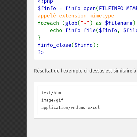
<?php

$finfo 
= 
finfo_open
(
FILEINFO_MIM
foreach (
glob
(
"*"
) as 
$filename
) 
    echo 
finfo_file
(
$finfo
, 
$fil
finfo_close
(
$finfo
?>
Résultat de l'exemple ci-dessus est similaire à 
text/html

image/gif

application/vnd.ms-excel