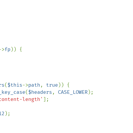
->
fp
)) {

rs
(
$this
->
path
, 
true
)) {

_key_case
(
$headers
, 
CASE_LOWER
);

content-length'
];

12
);
