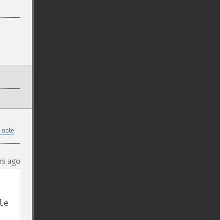
 note
rs ago
e 