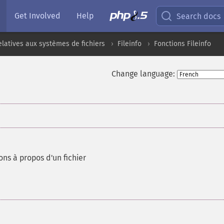
Get Involved
Help
Search docs
elatives aux systèmes de fichiers
Fileinfo
Fonctions Fileinfo
Change language:
ns à propos d'un fichier