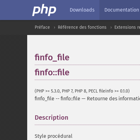
Downloads
Documentation
Préface
Référence des fonctions
Extensions r
finfo_file
finfo::file
(PHP >= 5.3.0, PHP 7, PHP 8, PECL fileinfo >= 0.1.0)
finfo_file
--
finfo::file
—
Retourne des informatio
Description
¶
Style procédural