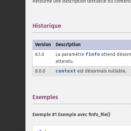
Retourne une description textuelle du conten
Historique
¶
Version
Description
8.1.0
La paramètre
finfo
attend désorm
attendu.
8.0.0
context
est désormais nullable.
Exemples
¶
Exemple #1 Exemple avec
finfo_file()