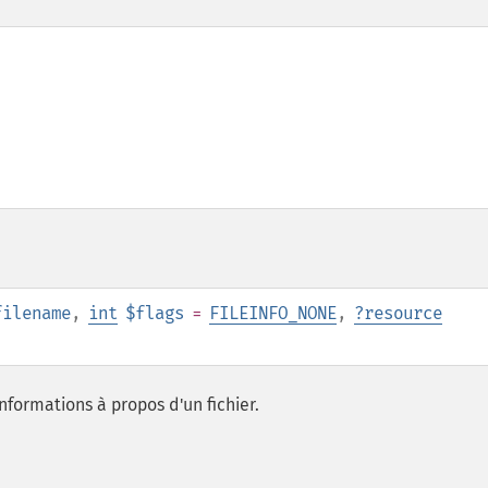
filename
,
int
$flags
=
FILEINFO_NONE
,
?
resource
nformations à propos d'un fichier.