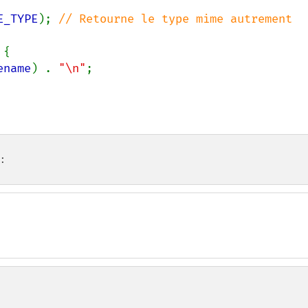
E_TYPE
); 
// Retourne le type mime autrement 
{

ename
) . 
"\n"
;

: