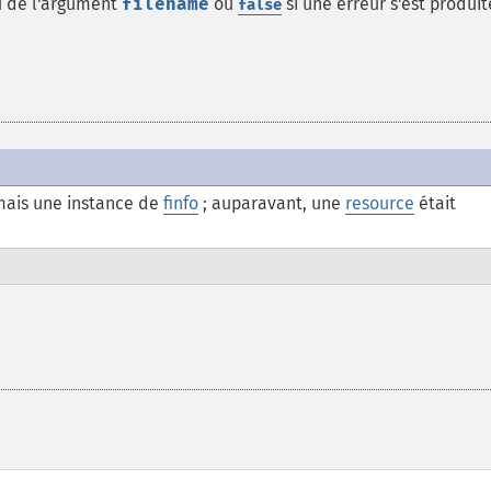
u de l'argument
filename
ou
si une erreur s'est produit
false
ais une instance de
finfo
; auparavant, une
resource
était