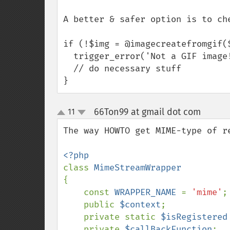
A better & safer option is to che
if (!$img = @imagecreatefromgif($
  trigger_error('Not a GIF image!',E_USER_WARNING);

  // do necessary stuff

}
66Ton99 at gmail dot com
11
¶
up
down
The way HOWTO get MIME-type of re
class 
{

    const 
WRAPPER_NAME 
= 
'mime'
;

    public 
$context
;

    private static 
$isRegistered
    private 
$callBackFunction
;
