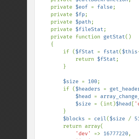
    private 
$eof 
= 
false
;

    private 
$fp
;

    private 
$path
;

    private 
$fileStat
;

    private function 
getStat
()

    {

        if (
$fStat 
= 
fstat
(
$this
            return 
$fStat
;

        }

$size 
= 
100
;

        if (
$headers 
= 
get_heade
$head 
= 
array_change
$size 
= (int)
$head
[
'
        }

$blocks 
= 
ceil
(
$size 
/ 
5
        return array(

'dev' 
=> 
16777220
,
