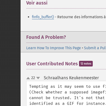
Voir aussi
¶
finfo_buffer()
- Retourne des informations 
Found A Problem?
Learn How To Improve This Page
•
Submit a Pul
User Contributed Notes
12 notes
Schraalhans Keukenmeester
22
¶
up
down
Tempting as it may seem to use f
(Check whether a supposed imagef
cannot be trusted. It's not that
identified as a GIF for instance.