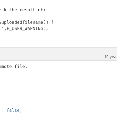
ck the result of:

uploadedfilename)) {

10 yea
mote file.

 
= 
false
;
