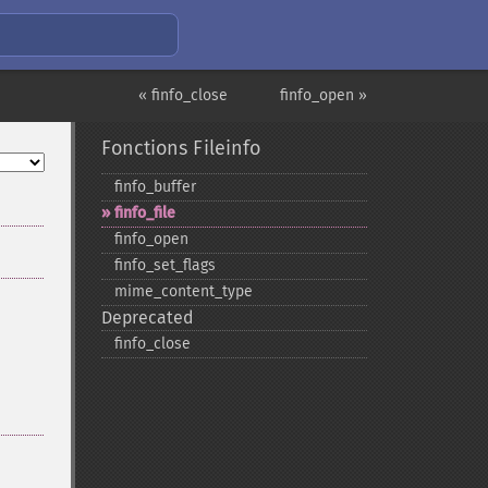
« finfo_close
finfo_open »
Fonctions Fileinfo
finfo_​buffer
finfo_​file
finfo_​open
finfo_​set_​flags
mime_​content_​type
Deprecated
finfo_​close