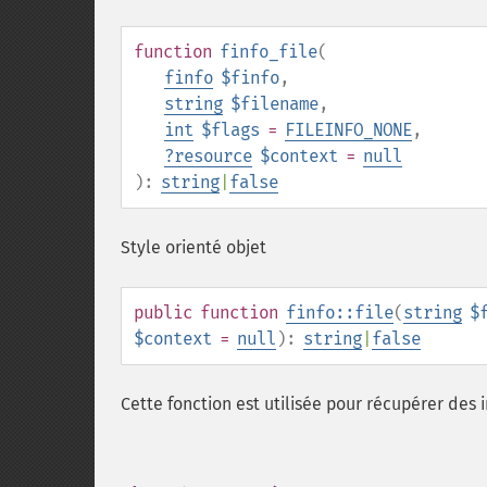
function
finfo_file
(
finfo
$finfo
,
string
$filename
,
int
$flags
=
FILEINFO_NONE
,
?
resource
$context
=
null
):
string
|
false
Style orienté objet
public
function
finfo::file
(
string
$
$context
=
null
):
string
|
false
Cette fonction est utilisée pour récupérer des i