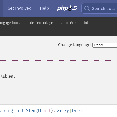
Get Involved
Help
Search docs
angage humain et de l'encodage de caractères
intl
Change language:
 tableau
string
,
int
$length
= 1
):
array
|
false