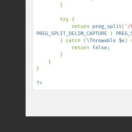
        }

        try {

            return 
preg_split
(
'/
PREG_SPLIT_DELIM_CAPTURE 
| 
PREG_
        } catch (
\Throwable $e
) {
            return 
false
;

        }

    }

}

?>