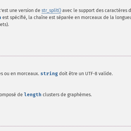
c'est une version de
str_split()
avec le support des caractères 
h
est spécifié, la chaîne est séparée en morceaux de la longue
ets).
es ou en morceaux.
string
doit être un UTF-8 valide.
 composé de
length
clusters de graphèmes.