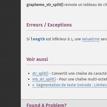
grapheme_str_split()
renvoie un tableau de c
Erreurs / Exceptions
¶
Si
length
est inférieur à
, une
ValueError
ser
1
Voir aussi
¶
str_split()
- Convertit une chaîne de caractè
mb_str_split()
- Pour une chaîne multi-octe
» Segmentation de texte Unicode : Limite
Found A Problem?