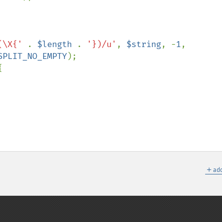
(\X{' 
. 
$length 
. 
'})/u'
, 
$string
, -
1
, 
SPLIT_NO_EMPTY
);



＋
add