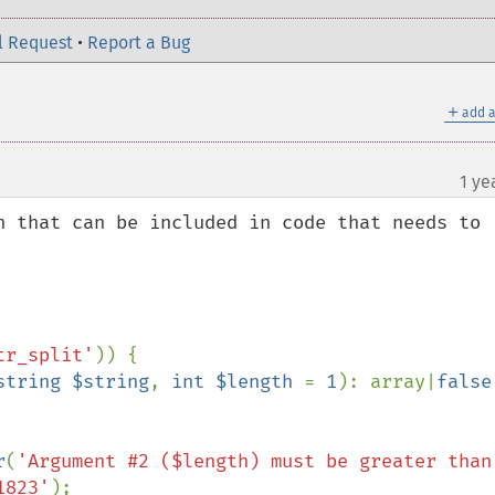
l Request
•
Report a Bug
＋
add a
1 ye
n that can be included in code that needs to 
tr_split'
)) {

string $string
, 
int $length 
= 
1
): array|
false

r
(
'Argument #2 ($length) must be greater than 
1823'
);
