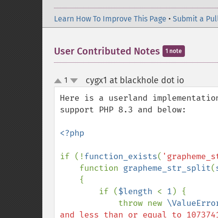
Learn How To Improve This Page
•
Submit a Pul
User Contributed Notes
1 note
cygx1 at blackhole dot io
1
¶
up
down
Here is a userland implementatio
support PHP 8.3 and below:

<?php

if (!
function_exists
(
'grapheme_s
    function 
grapheme_str_split
(
{

        if (
$length 
< 
1
) {

            throw new 
\ValueErro
and less than or equal to 107374