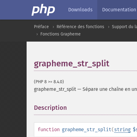
Downloads
Documentation
Préface
Référence des fonctions
Support du l
Fonctions Grapheme
grapheme_str_split
(PHP 8 >= 8.4.0)
grapheme_str_split
—
Sépare une chaîne en un
Description
¶
function
grapheme_str_split
(
string
$