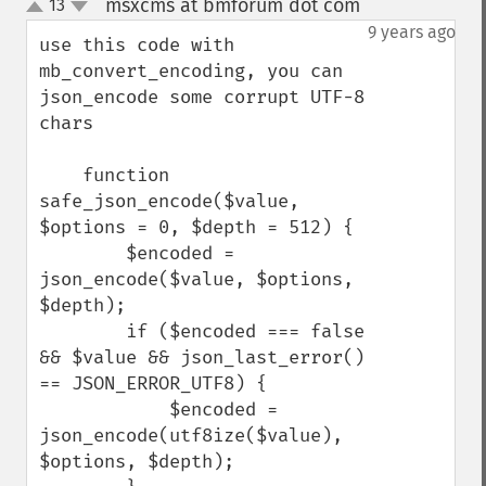
msxcms at bmforum dot com
13
¶
up
down
9 years ago
use this code with 
mb_convert_encoding, you can 
json_encode some corrupt UTF-8 
chars

    function 
safe_json_encode($value, 
$options = 0, $depth = 512) {

        $encoded = 
json_encode($value, $options, 
$depth);

        if ($encoded === false 
&& $value && json_last_error() 
== JSON_ERROR_UTF8) {

            $encoded = 
json_encode(utf8ize($value), 
$options, $depth);
