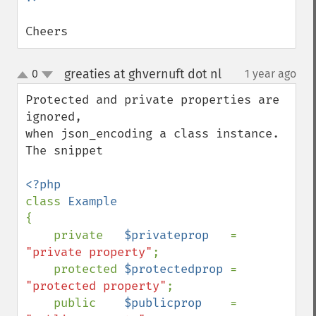
Cheers
greaties at ghvernuft dot nl
0
1 year ago
¶
up
down
Protected and private properties are 
ignored,

when json_encoding a class instance.

The snippet

class 
{

    private   
$privateprop   
= 
"private property"
;

    protected 
$protectedprop 
= 
"protected property"
;

    public    
$publicprop    
= 