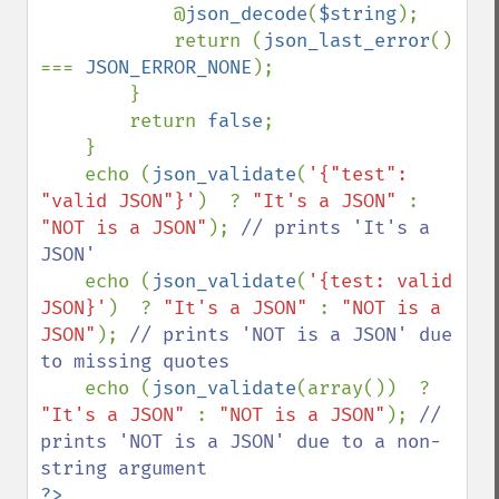
            @
json_decode
(
$string
);

            return (
json_last_error
() 
=== 
JSON_ERROR_NONE
);

        }

        return 
false
;

    }

    echo (
json_validate
(
'{"test": 
"valid JSON"}'
)  ? 
"It's a JSON" 
: 
"NOT is a JSON"
); 
// prints 'It's a 
JSON'

echo (
json_validate
(
'{test: valid 
JSON}'
)  ? 
"It's a JSON" 
: 
"NOT is a 
JSON"
); 
// prints 'NOT is a JSON' due 
to missing quotes

echo (
json_validate
(array())  ? 
"It's a JSON" 
: 
"NOT is a JSON"
); 
// 
prints 'NOT is a JSON' due to a non-