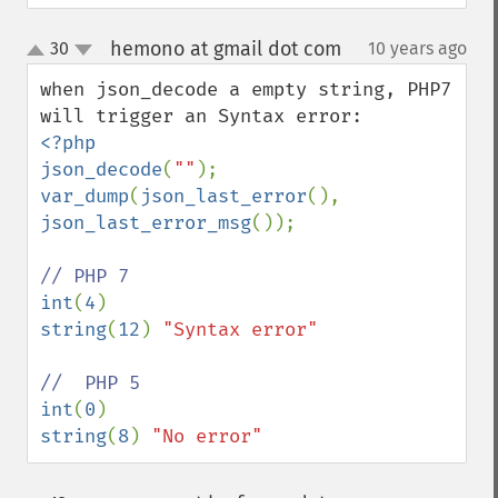
hemono at gmail dot com
30
10 years ago
¶
up
down
when json_decode a empty string, PHP7 
<?php

json_decode
(
""
var_dump
(
json_last_error
(), 
json_last_error_msg
());

int
(
4
string
(
12
) 
"Syntax error"

int
(
0
string
(
8
) 
"No error"