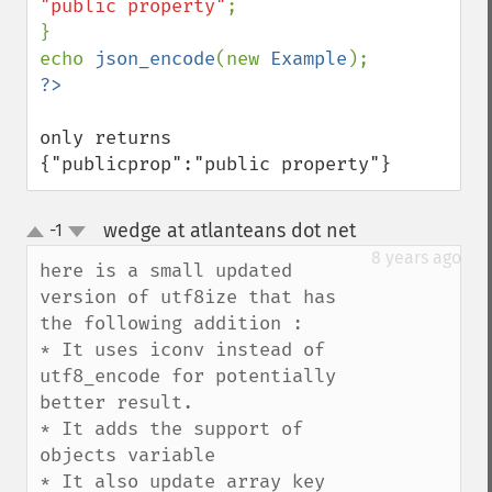
"public property"
;

}

echo 
json_encode
(new 
Example
only returns 

{"publicprop":"public property"}
wedge at atlanteans dot net
-1
¶
up
down
8 years ago
here is a small updated 
version of utf8ize that has 
the following addition : 

* It uses iconv instead of 
utf8_encode for potentially 
better result.

* It adds the support of 
objects variable 

* It also update array key 