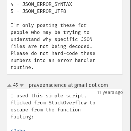
4 = JSON_ERROR_SYNTAX

5 = JSON_ERROR_UTF8

I'm only posting these for 
people who may be trying to 
understand why specific JSON 
files are not being decoded. 
Please do not hard-code these 
numbers into an error handler 
routine.
praveenscience at gmail dot com
45
¶
up
down
11 years ago
I used this simple script, 
flicked from StackOverflow to 
escape from the function 
failing:

<?php
