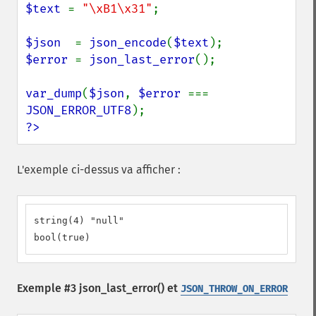
$text 
= 
"\xB1\x31"
;

$json  
= 
json_encode
(
$text
$error 
= 
json_last_error
();

var_dump
(
$json
, 
$error 
=== 
JSON_ERROR_UTF8
?>
L'exemple ci-dessus va afficher :
string(4) "null"

bool(true)
Exemple #3
json_last_error()
et
JSON_THROW_ON_ERROR