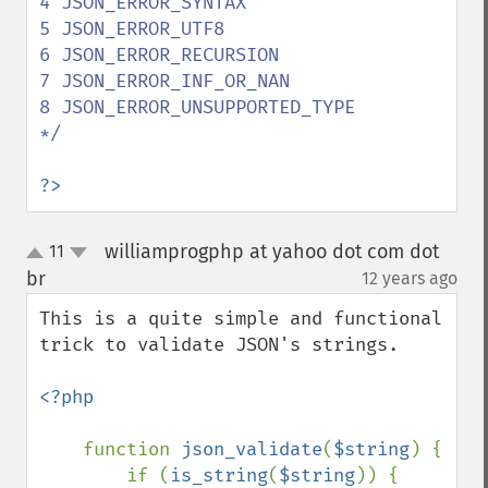
4 JSON_ERROR_SYNTAX

5 JSON_ERROR_UTF8

6 JSON_ERROR_RECURSION

7 JSON_ERROR_INF_OR_NAN

8 JSON_ERROR_UNSUPPORTED_TYPE

*/

?>
williamprogphp at yahoo dot com dot
11
up
down
br
12 years ago
¶
This is a quite simple and functional 
trick to validate JSON's strings.

<?php

function 
json_validate
(
$string
) {

        if (
is_string
(
$string
)) {
