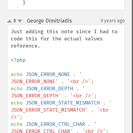
    }
George Dimitriadis
8
9 years ago
¶
up
down
Just adding this note since I had to 
code this for the actual values 
reference.

<?php

echo 
JSON_ERROR_NONE 
. 
' 
JSON_ERROR_NONE' 
. 
'<br />'
;

echo 
JSON_ERROR_DEPTH 
. 
' 
JSON_ERROR_DEPTH' 
. 
'<br />'
;

echo 
JSON_ERROR_STATE_MISMATCH 
. 
' 
JSON_ERROR_STATE_MISMATCH' 
. 
'<br 
/>'
;

echo 
JSON_ERROR_CTRL_CHAR 
. 
' 
JSON_ERROR_CTRL_CHAR' 
. 
'<br />'
;
