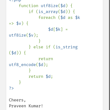
function 
utf8ize
(
$d
) {

        if (
is_array
(
$d
)) {

            foreach (
$d 
as 
$k 
=> 
$v
) {

$d
[
$k
] = 
utf8ize
(
$v
);

            }

        } else if (
is_string 
(
$d
)) {

            return 
utf8_encode
(
$d
);

        }

        return 
$d
;

Cheers,

Praveen Kumar!