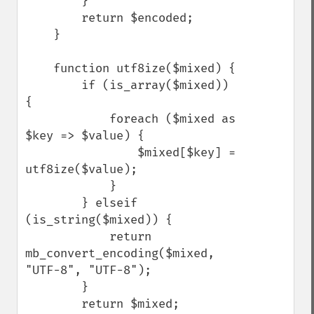
        }

        return $encoded;

    }

    function utf8ize($mixed) {

        if (is_array($mixed)) 
{

            foreach ($mixed as 
$key => $value) {

                $mixed[$key] = 
utf8ize($value);

            }

        } elseif 
(is_string($mixed)) {

            return 
mb_convert_encoding($mixed, 
"UTF-8", "UTF-8");

        }

        return $mixed;
