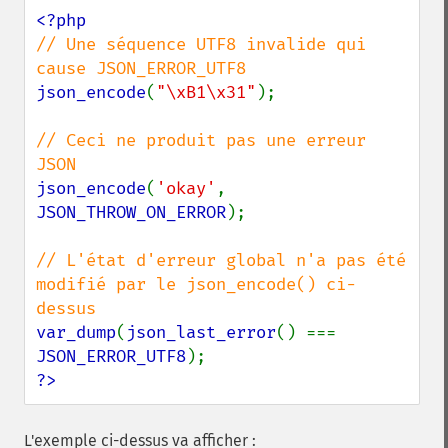
// Une séquence UTF8 invalide qui 
json_encode
(
"\xB1\x31"
);

// Ceci ne produit pas une erreur 
json_encode
(
'okay'
, 
JSON_THROW_ON_ERROR
);

// L'état d'erreur global n'a pas été 
modifié par le json_encode() ci-
var_dump
(
json_last_error
() === 
JSON_ERROR_UTF8
?>
L'exemple ci-dessus va afficher :