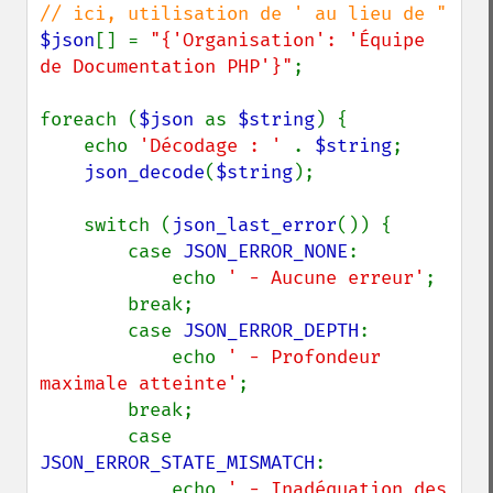
$json
[] = 
"{'Organisation': 'Équipe 
de Documentation PHP'}"
;

foreach (
$json 
as 
$string
) {

    echo 
'Décodage : ' 
. 
$string
;

json_decode
(
$string
);

    switch (
json_last_error
()) {

        case 
JSON_ERROR_NONE
:

            echo 
' - Aucune erreur'
;

        break;

        case 
JSON_ERROR_DEPTH
:

            echo 
' - Profondeur 
maximale atteinte'
;

        break;

        case 
JSON_ERROR_STATE_MISMATCH
:

            echo 
' - Inadéquation des 