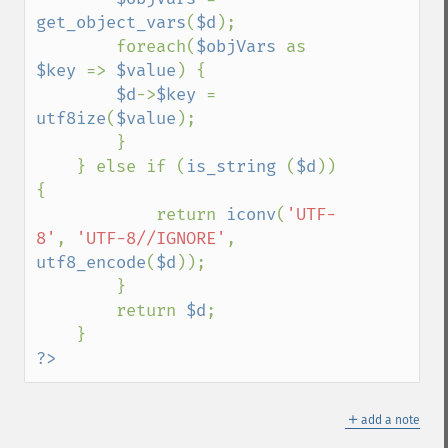
get_object_vars
(
$d
);

        foreach(
$objVars 
as 
$key 
=> 
$value
) {

$d
->
$key 
= 
utf8ize
(
$value
);

        }        

    } else if (
is_string 
(
$d
)) 
{

            return 
iconv
(
'UTF-
8'
, 
'UTF-8//IGNORE'
, 
utf8_encode
(
$d
));

        } 

        return 
$d
;

?>
＋
add a note