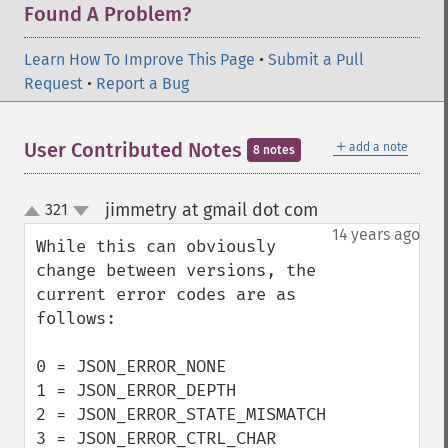
Found A Problem?
Learn How To Improve This Page
•
Submit a Pull
Request
•
Report a Bug
＋
User Contributed Notes
add a note
8 notes
jimmetry at gmail dot com
321
¶
up
down
14 years ago
While this can obviously 
change between versions, the 
current error codes are as 
follows:

0 = JSON_ERROR_NONE

1 = JSON_ERROR_DEPTH

2 = JSON_ERROR_STATE_MISMATCH

3 = JSON_ERROR_CTRL_CHAR
