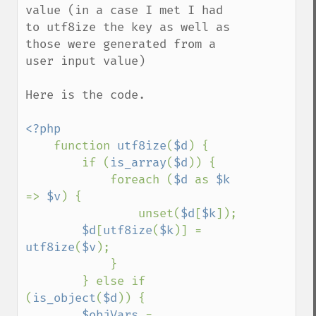
value (in a case I met I had 
to utf8ize the key as well as 
those were generated from a 
user input value)

Here is the code.

<?php

function 
utf8ize
(
$d
) {

        if (
is_array
(
$d
)) {

            foreach (
$d 
as 
$k 
=> 
$v
) {

                unset(
$d
[
$k
]);

$d
[
utf8ize
(
$k
)] = 
utf8ize
(
$v
);

            }

        } else if 
(
is_object
(
$d
)) {

$objVars 
= 