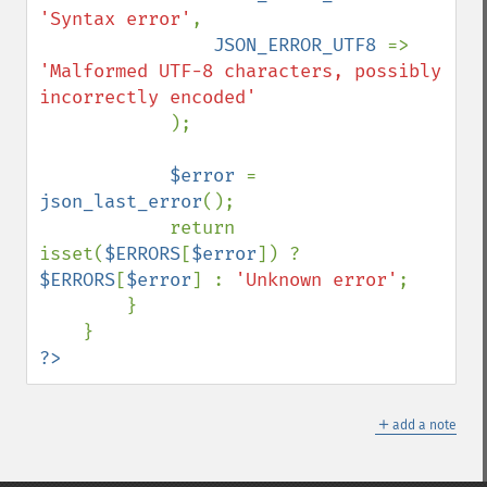
'Syntax error'
,

JSON_ERROR_UTF8 
=> 
'Malformed UTF-8 characters, possibly 
incorrectly encoded'

);

$error 
= 
json_last_error
();

            return 
isset(
$ERRORS
[
$error
]) ? 
$ERRORS
[
$error
] : 
'Unknown error'
;

        }

?>
＋
add a note