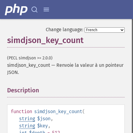
Change language:
simdjson_key_count
(PECL simdjson >= 2.0.0)
simdjson_key_count
—
Renvoie la valeur à un pointeur
JSON.
Description
¶
function
simdjson_key_count
(
string
$json
,
string
$key
,
int
$depth
= 512
,