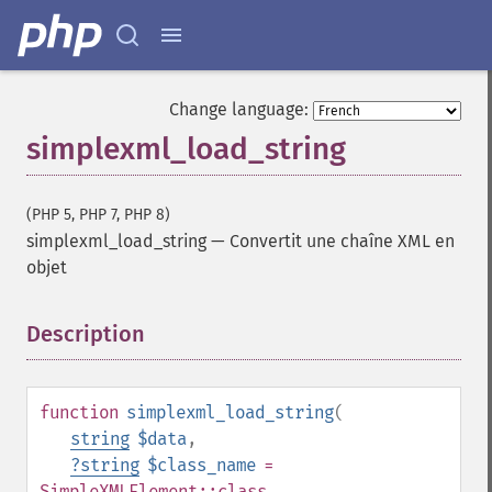
Change language:
simplexml_load_string
(PHP 5, PHP 7, PHP 8)
simplexml_load_string
—
Convertit une chaîne XML en
objet
Description
¶
function
simplexml_load_string
(
string
$data
,
?
string
$class_name
=
SimpleXMLElement::class
,