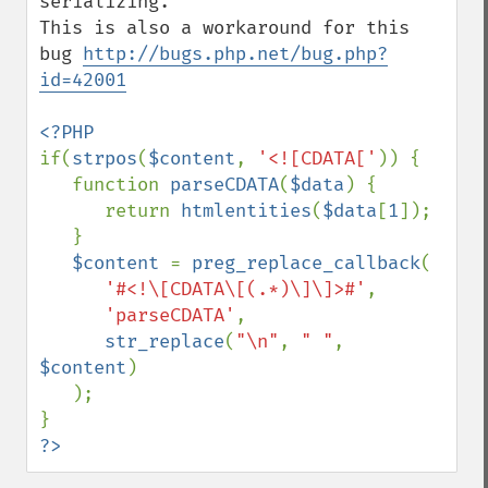
serializing.

This is also a workaround for this 
bug 
http://bugs.php.net/bug.php?
id=42001
if(
strpos
(
$content
, 
'<![CDATA['
)) {

   function 
parseCDATA
(
$data
) {

      return 
htmlentities
(
$data
[
1
]);

   }

$content 
= 
preg_replace_callback
(

'#<!\[CDATA\[(.*)\]\]>#'
,

'parseCDATA'
,

str_replace
(
"\n"
, 
" "
, 
$content
)

   );

?>