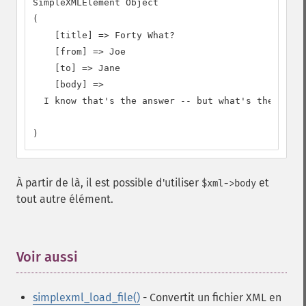
SimpleXMLElement Object

(

    [title] => Forty What?

    [from] => Joe

    [to] => Jane

    [body] =>

  I know that's the answer -- but what's the quest
)
À partir de là, il est possible d'utiliser
et
$xml->body
tout autre élément.
Voir aussi
¶
simplexml_load_file()
- Convertit un fichier XML en