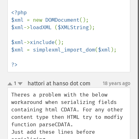
<?php

$xml 
= new 
DOMDocument
$xml
->
loadXML 
(
$XMLString
);

$xml
->
xinclude
$xml 
= 
simplexml_import_dom
(
$xml
);

?>
hattori at hanso dot com
1
18 years ago
¶
up
down
Theres a problem with the below 
workaround when serializing fields 
containing html CDATA. For any other 
content type then HTML try to modfiy 
function parseCDATA.

Just add these lines before 