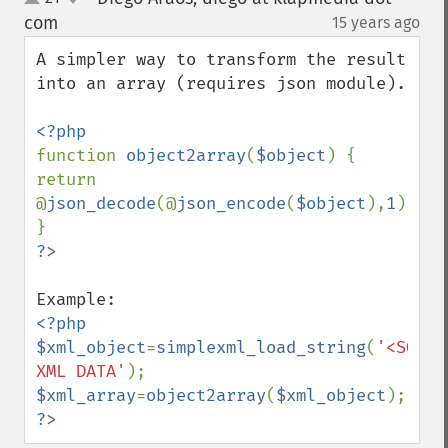
up
down
com
15 years ago
¶
A simpler way to transform the result 
into an array (requires json module).

function 
object2array
(
$object
) { 
return 
@
json_decode
(@
json_encode
(
$object
),
1
); 
<?php

$xml_object
=
simplexml_load_string
(
'<SOME 
XML DATA'
$xml_array
=
object2array
(
$xml_object
?>