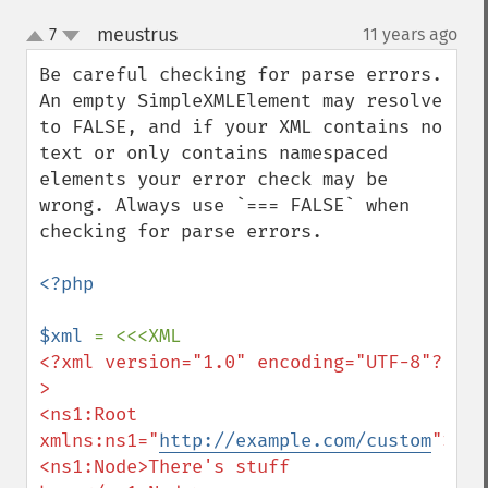
meustrus
7
11 years ago
¶
up
down
Be careful checking for parse errors. 
An empty SimpleXMLElement may resolve 
to FALSE, and if your XML contains no 
text or only contains namespaced 
elements your error check may be 
wrong. Always use `=== FALSE` when 
checking for parse errors.

<?php

$xml 
<?xml version="1.0" encoding="UTF-8"?
>

<ns1:Root 
xmlns:ns1="
http://example.com/custom
">

<ns1:Node>There's stuff 