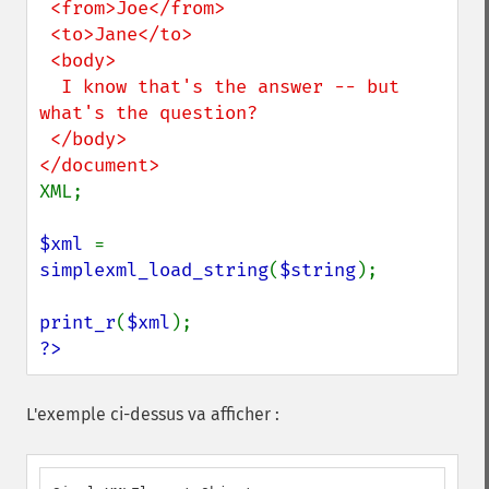
 <from>Joe</from>

 <to>Jane</to>

 <body>

  I know that's the answer -- but 
what's the question?

 </body>

XML;

$xml 
= 
simplexml_load_string
(
$string
);

print_r
(
$xml
?>
L'exemple ci-dessus va afficher :