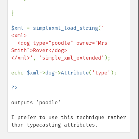
}

$xml 
= 
simplexml_load_string
(
'

<xml>

  <dog type="poodle" owner="Mrs 
Smith">Rover</dog>

</xml>'
, 
'simple_xml_extended'
);

echo 
$xml
->
dog
->
Attribute
(
'type'
);

outputs 'poodle'

I prefer to use this technique rather 
than typecasting attributes.