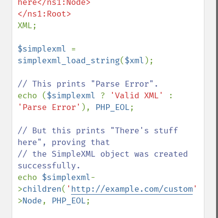
here</ns1:Node>

XML;

$simplexml 
= 
simplexml_load_string
(
$xml
);

echo (
$simplexml 
? 
'Valid XML' 
: 
'Parse Error'
), 
PHP_EOL
;

// But this prints "There's stuff 
here", proving that

// the SimpleXML object was created 
echo 
$simplexml
-
>
children
(
'
http://example.com/custom
'
)-
>
Node
, 
PHP_EOL
;
