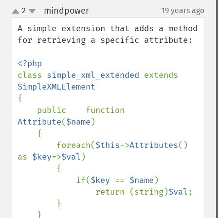
mindpower
2
19 years ago
¶
up
down
A simple extension that adds a method 
for retrieving a specific attribute:

class 
simple_xml_extended 
extends 
{

    public    function    
Attribute
(
$name
)

    {

        foreach(
$this
->
Attributes
() 
as 
$key
=>
$val
)

        {

            if(
$key 
== 
$name
)

                return (string)
$val
;

        }

    }
