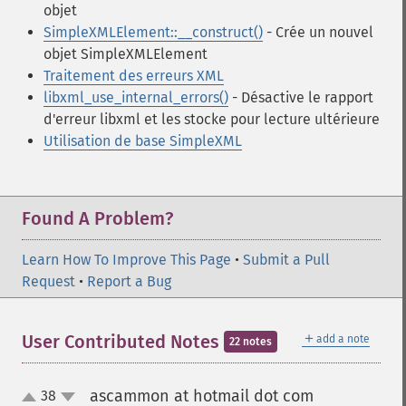
objet
SimpleXMLElement::__construct()
- Crée un nouvel
objet SimpleXMLElement
Traitement des erreurs XML
libxml_use_internal_errors()
- Désactive le rapport
d'erreur libxml et les stocke pour lecture ultérieure
Utilisation de base SimpleXML
Found A Problem?
Learn How To Improve This Page
•
Submit a Pull
Request
•
Report a Bug
＋
User Contributed Notes
add a note
22 notes
ascammon at hotmail dot com
38
¶
up