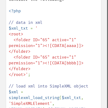
<?php

$xml_txt 
= 
'

<root>

  <folder ID="65" active="1" 
permission="1"><![CDATA[aaaa]]>
</folder>

  <folder ID="65" active="1" 
permission="1"><![CDATA[bbbb]]>
</folder>

</root>'
;

$xml 
= 
simplexml_load_string
(
$xml_txt
, 
'SimpleXMLElement'
, 