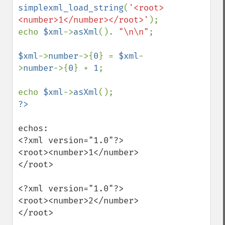
simplexml_load_string
(
'<root>
<number>1</number></root>'
);

echo 
$xml
->
asXml
(). 
"\n\n"
;

$xml
->
number
->{
0
} = 
$xml
-
>
number
->{
0
} + 
1
;

echo 
$xml
->
asXml
echos:

<?xml version="1.0"?>

<root><number>1</number>
</root>

<?xml version="1.0"?>

<root><number>2</number>
</root>
