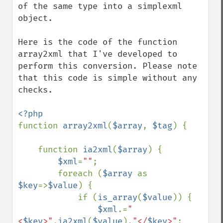
of the same type into a simplexml 
object.

Here is the code of the function 
array2xml that I've developed to 
perform this conversion. Please note 
that this code is simple without any 
checks.

function 
array2xml
(
$array
, 
$tag
) {

    function 
ia2xml
(
$array
) {

$xml
=
""
;

        foreach (
$array 
as 
$key
=>
$value
) {

            if (
is_array
(
$value
)) {

$xml
.=
"
<
$key
>"
.
ia2xml
(
$value
).
"</
$key
>"
;
