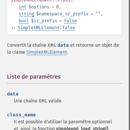
int
$options
= 0
,
string
$namespace_or_prefix
= ""
,
bool
$is_prefix
=
false
):
SimpleXMLElement
|
false
Convertit la chaîne XML
data
et retourne un objet de
la classe
SimpleXMLElement
.
Liste de paramètres
¶
data
Une chaîne XML valide
class_name
Il est possible d'utiliser le paramètre optionnel
et, ainsi, la fonction
simplexml_load_string()