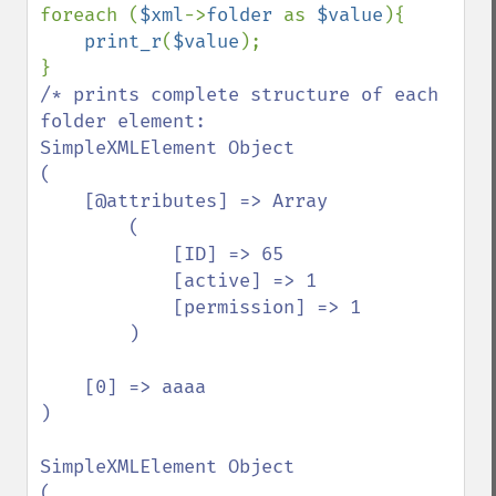
foreach (
$xml
->
folder 
as 
$value
){

print_r
(
$value
);

/* prints complete structure of each 
folder element:

SimpleXMLElement Object

(

    [@attributes] => Array

        (

            [ID] => 65

            [active] => 1

            [permission] => 1

        )

    [0] => aaaa

)

SimpleXMLElement Object

(
