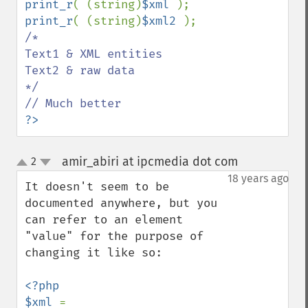
print_r
( (string)
$xml 
print_r
( (string)
$xml2 
/*

Text1 & XML entities

Text2 & raw data

*/

?>
amir_abiri at ipcmedia dot com
2
¶
up
down
18 years ago
It doesn't seem to be 
documented anywhere, but you 
can refer to an element 
"value" for the purpose of 
changing it like so:

<?php

$xml 
= 