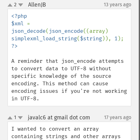
AllenJB
2
13 years ago
¶
up
down
<?php

$xml 
= 
json_decode
(
json_encode
((array) 
simplexml_load_string
(
$string
)), 
1
A reminder that json_encode attempts 
to convert data to UTF-8 without 
specific knowledge of the source 
encoding. This method can cause 
encoding issues if you're not working 
in UTF-8.
javalc6 at gmail dot com
1
17 years ago
¶
up
down
I wanted to convert an array 
containing strings and other arrays 