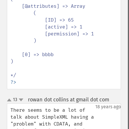
    [@attributes] => Array

        (

            [ID] => 65

            [active] => 1

            [permission] => 1

        )

    [0] => bbbb

)

?>
rowan dot collins at gmail dot com
13
¶
up
down
18 years ago
There seems to be a lot of 
talk about SimpleXML having a 
"problem" with CDATA, and 