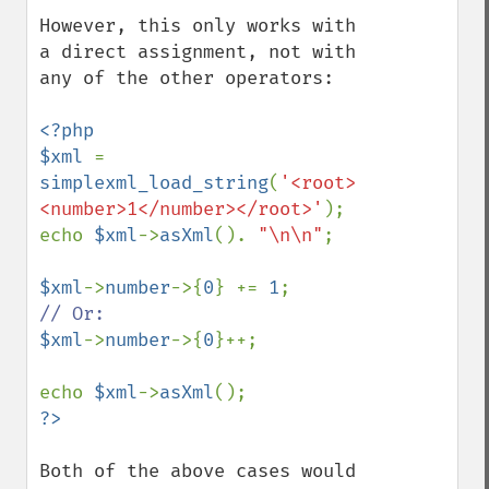
However, this only works with 
a direct assignment, not with 
any of the other operators:

<?php

$xml 
= 
simplexml_load_string
(
'<root>
<number>1</number></root>'
);

echo 
$xml
->
asXml
(). 
"\n\n"
;

$xml
->
number
->{
0
} += 
1
$xml
->
number
->{
0
}++;

echo 
$xml
->
asXml
Both of the above cases would 