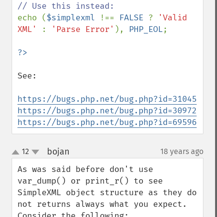
echo (
$simplexml 
!== 
FALSE 
? 
'Valid 
XML' 
: 
'Parse Error'
), 
PHP_EOL
;

See:

https://bugs.php.net/bug.php?id=31045
https://bugs.php.net/bug.php?id=30972
https://bugs.php.net/bug.php?id=69596
bojan
12
18 years ago
¶
up
down
As was said before don't use 
var_dump() or print_r() to see 
SimpleXML object structure as they do 
not returns always what you expect.

Consider the following:
