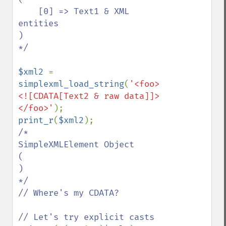
    [0] => Text1 & XML 
entities

)

*/

$xml2 
= 
simplexml_load_string
(
'<foo>
<![CDATA[Text2 & raw data]]>
</foo>'
print_r
(
$xml2
/*

SimpleXMLElement Object

(

)

*/

// Where's my CDATA?
