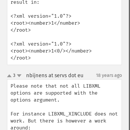
result in:

<?xml version="1.0"?>

<root><number>1</number>
</root>

<?xml version="1.0"?>

<root><number>1<0/></number>
</root>
nbijnens at servs dot eu
3
18 years ago
¶
up
down
Please note that not all LIBXML 
options are supported with the 
options argument.

For instance LIBXML_XINCLUDE does not 
work. But there is however a work 
around:
