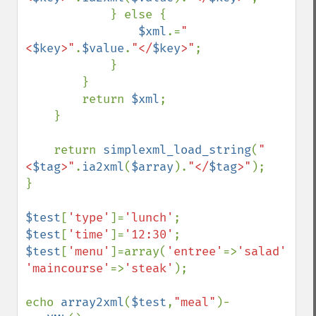
            } else {

$xml
.=
"
<
$key
>"
.
$value
.
"</
$key
>"
;

            }

        }

        return 
$xml
;

    }

    return 
simplexml_load_string
(
"
<
$tag
>"
.
ia2xml
(
$array
).
"</
$tag
>"
);

}

$test
[
'type'
]=
'lunch'
$test
[
'time'
]=
'12:30'
$test
[
'menu'
]=array(
'entree'
=>
'salad'
, 
'maincourse'
=>
'steak'
);

echo 
array2xml
(
$test
,
"meal"
)-