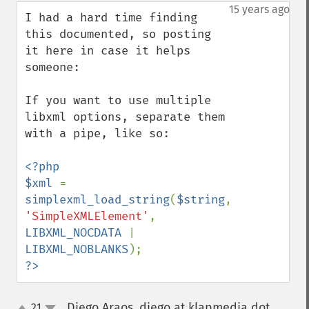
down
15 years ago
I had a hard time finding 
this documented, so posting 
it here in case it helps 
someone:

If you want to use multiple 
libxml options, separate them 
with a pipe, like so:

<?php

$xml 
= 
simplexml_load_string
(
$string
, 
'SimpleXMLElement'
, 
LIBXML_NOCDATA 
| 
LIBXML_NOBLANKS
?>
Diego Araos, diego at klapmedia dot
21