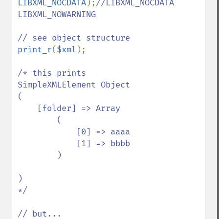
LIBXML_NOCDATA
);
//LIBXML_NOCDATA 
LIBXML_NOWARNING

print_r
(
$xml
);

/* this prints

SimpleXMLElement Object

(

    [folder] => Array

        (

            [0] => aaaa

            [1] => bbbb

        )

)

*/
