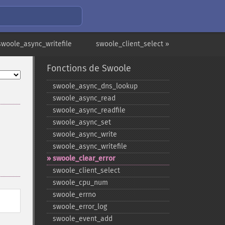
swoole_async_writefile
swoole_client_select »
Fonctions de Swoole
swoole_​async_​dns_​lookup
swoole_​async_​read
swoole_​async_​readfile
swoole_​async_​set
swoole_​async_​write
swoole_​async_​writefile
swoole_​clear_​error
swoole_​client_​select
swoole_​cpu_​num
swoole_​errno
swoole_​error_​log
swoole_​event_​add