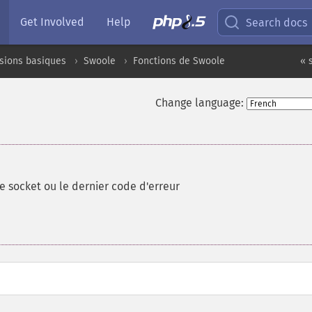
Get Involved
Help
Search docs
sions basiques
Swoole
Fonctions de Swoole
« 
Change language:
le socket ou le dernier code d'erreur