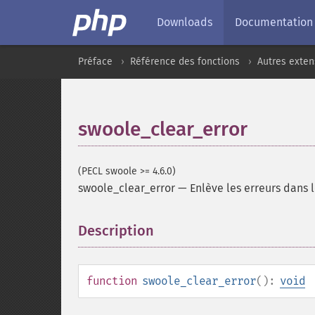
Downloads
Documentation
Préface
Référence des fonctions
Autres exten
swoole_clear_error
(PECL swoole >= 4.6.0)
swoole_clear_error
—
Enlève les erreurs dans 
Description
¶
function
swoole_clear_error
():
void