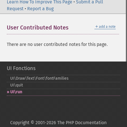
Learn How To Improve This Page
•
Submit a Pull
Request
•
Report a Bug
＋
User Contributed Notes
add a note
There are no user contributed notes for this page.
UI Fonctions
UI\Draw\Text\Font\fontFamilies
UI\quit
UI\run
Copyright © 2001-2026 The PHP Documentation