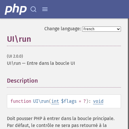
Change language:
UI\run
(UI 2.0.0)
UI\run
—
Entre dans la boucle UI
Description
¶
function
UI\run
(
int
$flags
= ?
):
void
Doit pousser PHP à entrer dans la boucle principale.
Par défaut, le contrôle ne sera pas retourné à la