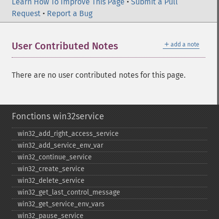
Learn How To Improve This Page
•
Submit a Pull
Request
•
Report a Bug
＋
User Contributed Notes
add a note
There are no user contributed notes for this page.
Fonctions win32service
win32_​add_​right_​access_​service
win32_​add_​service_​env_​var
win32_​continue_​service
win32_​create_​service
win32_​delete_​service
win32_​get_​last_​control_​message
win32_​get_​service_​env_​vars
win32_​pause_​service