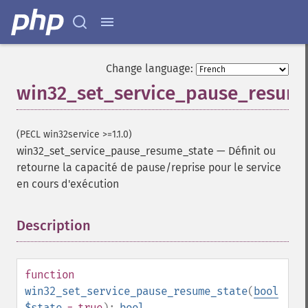
Change language:
win32_set_service_pause_resum
(PECL win32service >=1.1.0)
win32_set_service_pause_resume_state
—
Définit ou
retourne la capacité de pause/reprise pour le service
en cours d'exécution
Description
¶
function
win32_set_service_pause_resume_state
(
bool
$state
= true
):
bool