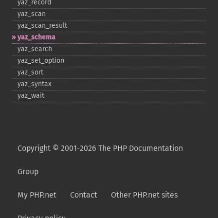
yaz_​record
yaz_​scan
yaz_​scan_​result
yaz_​schema
yaz_​search
yaz_​set_​option
yaz_​sort
yaz_​syntax
yaz_​wait
Copyright © 2001-2026 The PHP Documentation
Group
My PHP.net
Contact
Other PHP.net sites