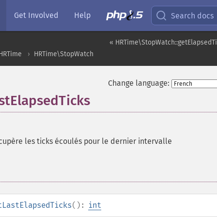
Get Involved
Help
Search docs
« HRTime\StopWatch::getElapsedT
HRTime
HRTime\StopWatch
Change language:
stElapsedTicks
upère les ticks écoulés pour le dernier intervalle
tLastElapsedTicks
():
int