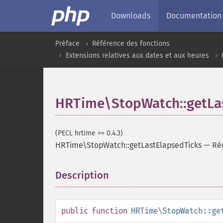
Downloads
Documentation
Préface
Référence des fonctions
Extensions relatives aux dates et aux heures
HRTime\StopWatch::getLa
(PECL hrtime >= 0.4.3)
HRTime\StopWatch::getLastElapsedTicks
—
Réc
Description
¶
public
function
HRTime\StopWatch::ge