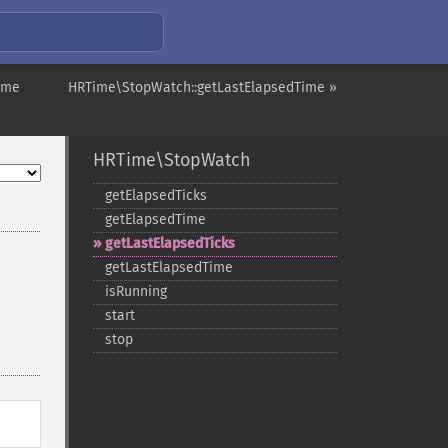
ime
HRTime\StopWatch::getLastElapsedTime »
HRTime\StopWatch
getElapsedTicks
getElapsedTime
getLastElapsedTicks
getLastElapsedTime
isRunning
start
stop