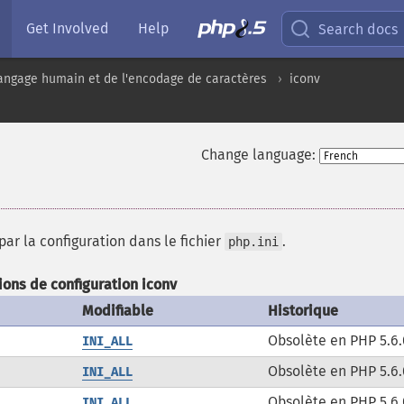
Get Involved
Help
Search docs
angage humain et de l'encodage de caractères
iconv
Change language:
ar la configuration dans le fichier
.
php.ini
ions de configuration iconv
Modifiable
Historique
Obsolète en PHP 5.6.
INI_ALL
Obsolète en PHP 5.6.
INI_ALL
Obsolète en PHP 5.6.
INI_ALL