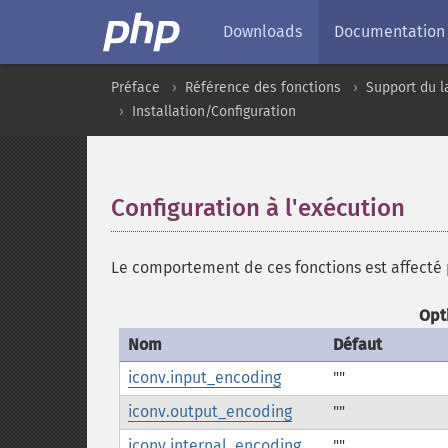
Downloads
Documentation
Préface
Référence des fonctions
Support du l
Installation/Configuration
Configuration à l'exécution
¶
Le comportement de ces fonctions est affecté p
Opt
Nom
Défaut
iconv.input_encoding
""
iconv.output_encoding
""
iconv.internal_encoding
""