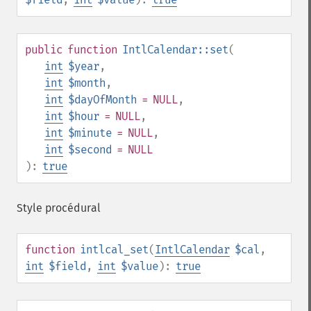
public
function
IntlCalendar::set
(
int
$year
,
int
$month
,
int
$dayOfMonth
= NULL
,
int
$hour
= NULL
,
int
$minute
= NULL
,
int
$second
= NULL
):
true
Style procédural
function
intlcal_set
(
IntlCalendar
$cal
,
int
$field
,
int
$value
):
true