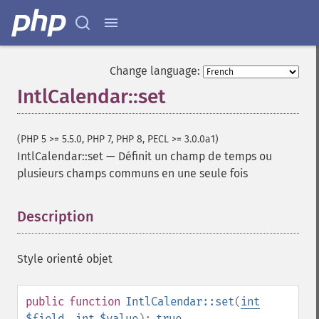
Change language:
IntlCalendar::set
(PHP 5 >= 5.5.0, PHP 7, PHP 8, PECL >= 3.0.0a1)
IntlCalendar::set
—
Définit un champ de temps ou
plusieurs champs communs en une seule fois
Description
¶
Style orienté objet
public
function
IntlCalendar::set
(
int
$field
,
int
$value
):
true