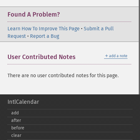
Found A Problem?
Learn How To Improve This Page
•
Submit a Pull
Request
•
Report a Bug
＋
User Contributed Notes
add a note
There are no user contributed notes for this page.
IntlCalendar
add
after
before
clear