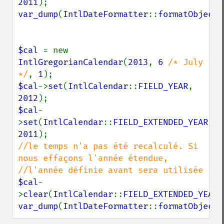
2011
var_dump
(
IntlDateFormatter
::
formatObject
(
$cal 
= new 
IntlGregorianCalendar
(
2013
, 
6 
/* July 
*/
, 
1
$cal
->
set
(
IntlCalendar
::
FIELD_YEAR
, 
2012
$cal
-
>
set
(
IntlCalendar
::
FIELD_EXTENDED_YEAR
, 
2011
//le temps n'a pas été recalculé. Si 
nous effaçons l'année étendue,

$cal
-
>
clear
(
IntlCalendar
::
FIELD_EXTENDED_YEAR
var_dump
(
IntlDateFormatter
::
formatObject
(