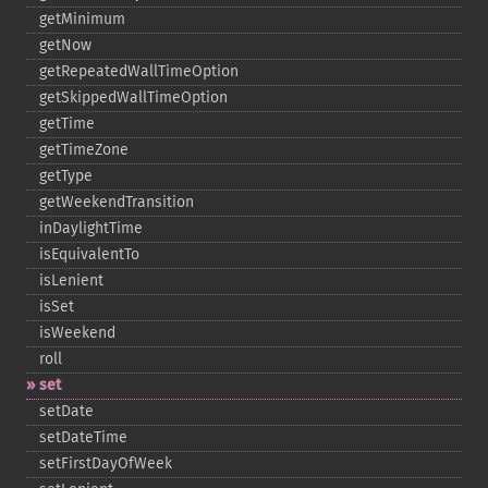
getMinimum
getNow
getRepeatedWallTimeOption
getSkippedWallTimeOption
getTime
getTimeZone
getType
getWeekendTransition
inDaylightTime
isEquivalentTo
isLenient
isSet
isWeekend
roll
set
setDate
setDateTime
setFirstDayOfWeek