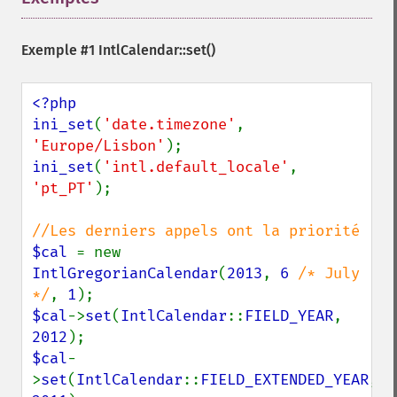
Exemple #1
IntlCalendar::set()
<?php

ini_set
(
'date.timezone'
, 
'Europe/Lisbon'
ini_set
(
'intl.default_locale'
, 
'pt_PT'
);

$cal 
= new 
IntlGregorianCalendar
(
2013
, 
6 
/* July 
*/
, 
1
$cal
->
set
(
IntlCalendar
::
FIELD_YEAR
, 
2012
$cal
-
>
set
(
IntlCalendar
::
FIELD_EXTENDED_YEAR
, 