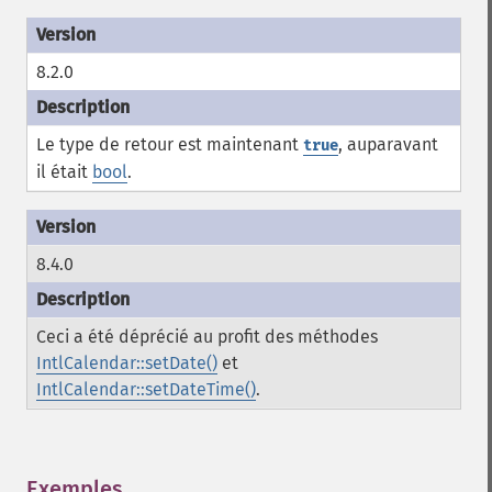
8.2.0
Le type de retour est maintenant
, auparavant
true
il était
bool
.
8.4.0
Ceci a été déprécié au profit des méthodes
IntlCalendar::setDate()
et
IntlCalendar::setDateTime()
.
Exemples
¶