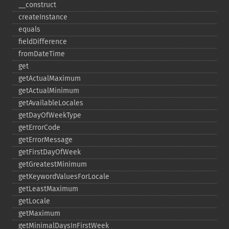
_​_​construct
createInstance
equals
fieldDifference
fromDateTime
get
getActualMaximum
getActualMinimum
getAvailableLocales
getDayOfWeekType
getErrorCode
getErrorMessage
getFirstDayOfWeek
getGreatestMinimum
getKeywordValuesForLocale
getLeastMaximum
getLocale
getMaximum
getMinimalDaysInFirstWeek