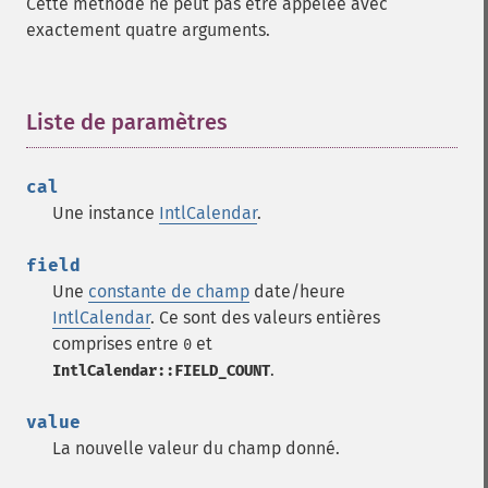
Cette méthode ne peut pas être appelée avec
exactement quatre arguments.
Liste de paramètres
¶
cal
Une instance
IntlCalendar
.
field
Une
constante de champ
date/heure
IntlCalendar
. Ce sont des valeurs entières
comprises entre
et
0
.
IntlCalendar::FIELD_COUNT
value
La nouvelle valeur du champ donné.