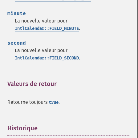
minute
La nouvelle valeur pour
.
IntlCalendar::FIELD_MINUTE
second
La nouvelle valeur pour
.
IntlCalendar::FIELD_SECOND
Valeurs de retour
¶
Retourne toujours
.
true
Historique
¶