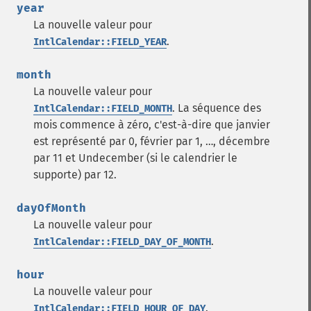
year
La nouvelle valeur pour
.
IntlCalendar::FIELD_YEAR
month
La nouvelle valeur pour
. La séquence des
IntlCalendar::FIELD_MONTH
mois commence à zéro, c'est-à-dire que janvier
est représenté par 0, février par 1, …, décembre
par 11 et Undecember (si le calendrier le
supporte) par 12.
dayOfMonth
La nouvelle valeur pour
.
IntlCalendar::FIELD_DAY_OF_MONTH
hour
La nouvelle valeur pour
.
IntlCalendar::FIELD_HOUR_OF_DAY