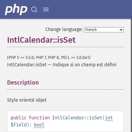
Change language:
IntlCalendar::isSet
(PHP 5 >= 5.5.0, PHP 7, PHP 8, PECL >= 3.0.0a1)
IntlCalendar::isSet
—
Indique si un champ est défini
Description
¶
Style orienté objet
public
function
IntlCalendar::isSet
(
int
$field
):
bool