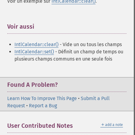
Voir un exemple sur
IntlCalendar::clear()
.
Voir aussi
¶
IntlCalendar::clear()
- Vide un ou tous les champs
IntlCalendar::set()
- Définit un champ de temps ou
plusieurs champs communs en une seule fois
Found A Problem?
Learn How To Improve This Page
•
Submit a Pull
Request
•
Report a Bug
＋
User Contributed Notes
add a note