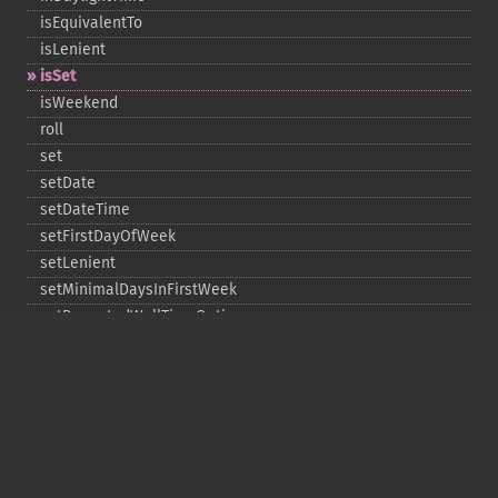
isEquivalentTo
isLenient
isSet
isWeekend
roll
set
setDate
setDateTime
setFirstDayOfWeek
setLenient
setMinimalDaysInFirstWeek
setRepeatedWallTimeOption
setSkippedWallTimeOption
setTime
setTimeZone
toDateTime