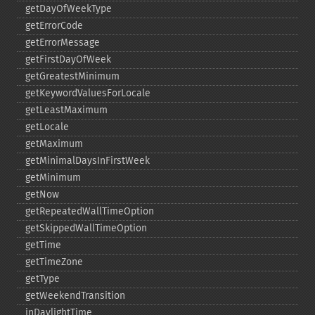
getDayOfWeekType
getErrorCode
getErrorMessage
getFirstDayOfWeek
getGreatestMinimum
getKeywordValuesForLocale
getLeastMaximum
getLocale
getMaximum
getMinimalDaysInFirstWeek
getMinimum
getNow
getRepeatedWallTimeOption
getSkippedWallTimeOption
getTime
getTimeZone
getType
getWeekendTransition
inDaylightTime