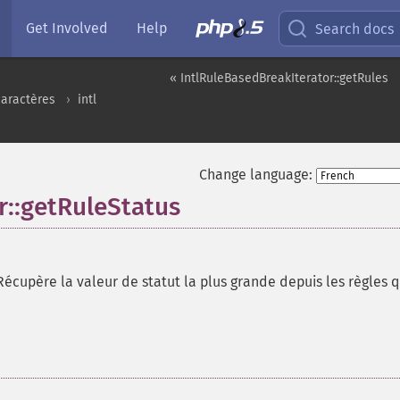
Get Involved
Help
Search docs
« IntlRuleBasedBreakIterator::getRules
caractères
intl
Change language:
r::getRuleStatus
Récupère la valeur de statut la plus grande depuis les règles q