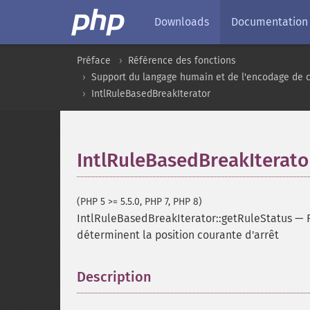
Downloads
Documentation
Préface
Référence des fonctions
Support du langage humain et de l'encodage de 
IntlRuleBasedBreakIterator
IntlRuleBasedBreakIterato
(PHP 5 >= 5.5.0, PHP 7, PHP 8)
IntlRuleBasedBreakIterator::getRuleStatus
—
déterminent la position courante d'arrêt
Description
¶