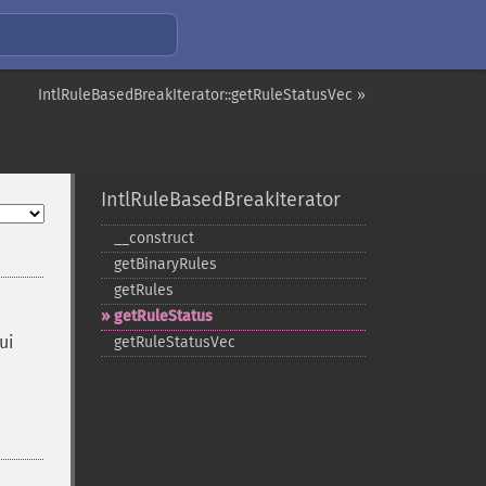
IntlRuleBasedBreakIterator::getRuleStatusVec »
IntlRuleBasedBreakIterator
_​_​construct
getBinaryRules
getRules
getRuleStatus
ui
getRuleStatusVec