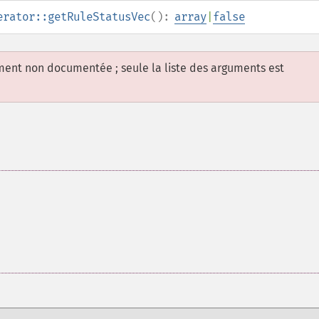
erator::getRuleStatusVec
():
array
|
false
ement non documentée ; seule la liste des arguments est