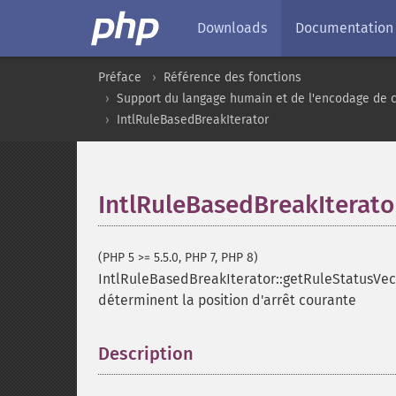
Downloads
Documentation
Préface
Référence des fonctions
Support du langage humain et de l'encodage de 
IntlRuleBasedBreakIterator
IntlRuleBasedBreakIterato
(PHP 5 >= 5.5.0, PHP 7, PHP 8)
IntlRuleBasedBreakIterator::getRuleStatusVec
déterminent la position d'arrêt courante
Description
¶