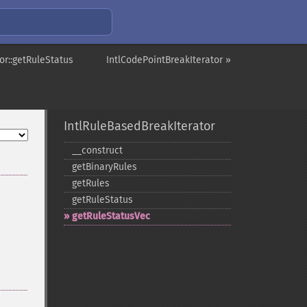
or::getRuleStatus
IntlCodePointBreakIterator »
IntlRuleBasedBreakIterator
_​_​construct
getBinaryRules
getRules
getRuleStatus
getRuleStatusVec