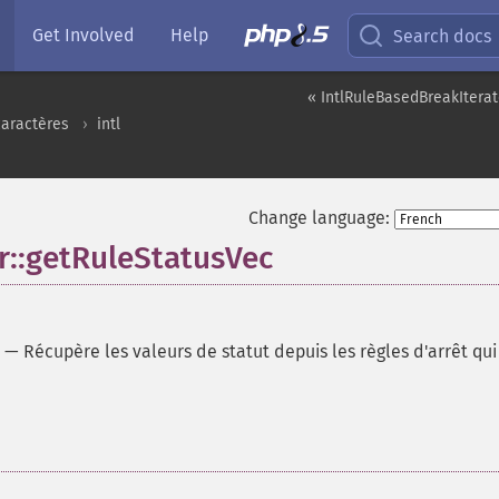
Get Involved
Help
Search docs
« IntlRuleBasedBreakIterat
caractères
intl
Change language:
r::getRuleStatusVec
—
Récupère les valeurs de statut depuis les règles d'arrêt qui