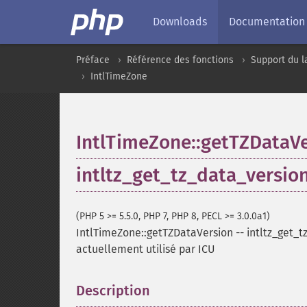
Downloads
Documentation
Préface
Référence des fonctions
Support du l
IntlTimeZone
IntlTimeZone::getTZDataV
intltz_get_tz_data_versio
(PHP 5 >= 5.5.0, PHP 7, PHP 8, PECL >= 3.0.0a1)
IntlTimeZone::getTZDataVersion
--
intltz_get_t
actuellement utilisé par ICU
Description
¶