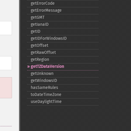
getErrorCode
getErrorMessage
getGMT
getIanaID
getID
getIDForWindowsID
getOffset
getRawOffset
getRegion
getTZDataVersion
getUnknown
getWindowsID
hasSameRules
toDateTimeZone
useDaylightTime