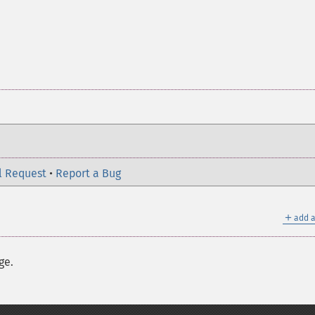
l Request
•
Report a Bug
＋
add a
ge.