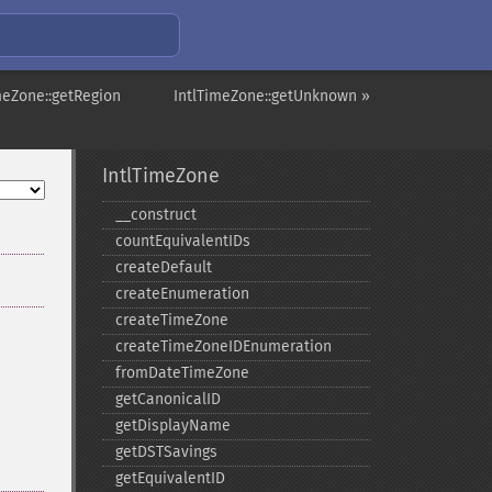
meZone::getRegion
IntlTimeZone::getUnknown »
IntlTimeZone
_​_​construct
countEquivalentIDs
createDefault
createEnumeration
createTimeZone
createTimeZoneIDEnumeration
fromDateTimeZone
getCanonicalID
getDisplayName
getDSTSavings
getEquivalentID