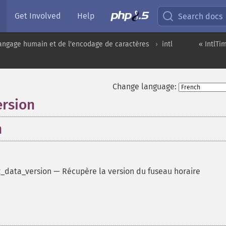
Get Involved
Help
Search docs
angage humain et de l'encodage de caractères
intl
« IntlTi
Change language:
ersion
n
z_data_version
—
Récupère la version du fuseau horaire