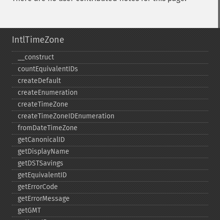
IntlTimeZone
_​_​construct
countEquivalentIDs
createDefault
createEnumeration
createTimeZone
createTimeZoneIDEnumeration
fromDateTimeZone
getCanonicalID
getDisplayName
getDSTSavings
getEquivalentID
getErrorCode
getErrorMessage
getGMT