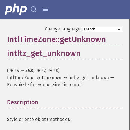
Change language:
IntlTimeZone::getUnknown
intltz_get_unknown
(PHP 5 >= 5.5.0, PHP 7, PHP 8)
IntlTimeZone::getUnknown
--
intltz_get_unknown
—
Renvoie le fuseau horaire "inconnu"
Description
¶
Style orienté objet (méthode):