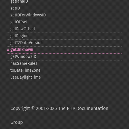
getIanaID
getID
getIDForWindowsID
getOffset
getRawOffset
getRegion
getTZDataVersion
getUnknown
getWindowsID
hasSameRules
toDateTimeZone
useDaylightTime
Copyright © 2001-2026 The PHP Documentation
Group