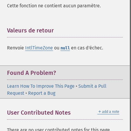
Cette fonction ne contient aucun paramètre.
Valeurs de retour
¶
Renvoie
IntlTimeZone
ou
en cas d'échec.
null
Found A Problem?
Learn How To Improve This Page
•
Submit a Pull
Request
•
Report a Bug
＋
User Contributed Notes
add a note
There are no user contributed notes for this page.