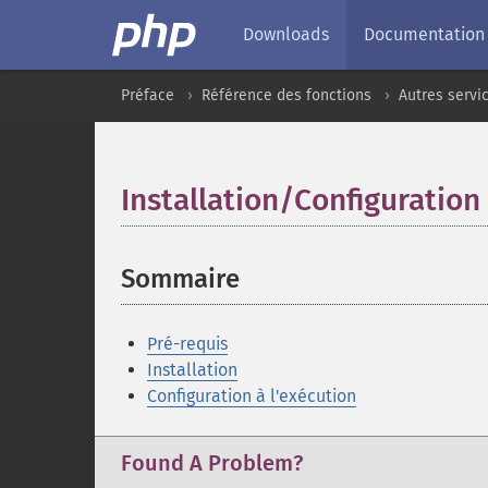
Downloads
Documentation
Préface
Référence des fonctions
Autres servi
Installation/Configuration
Sommaire
¶
Pré-requis
Installation
Configuration à l'exécution
Found A Problem?