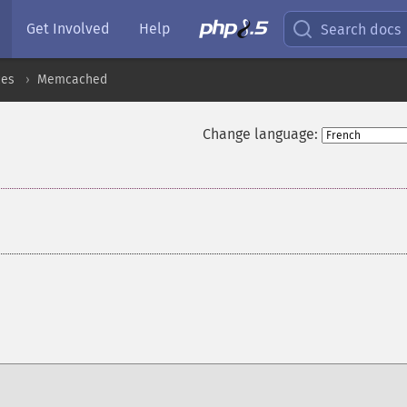
Get Involved
Help
Search docs
ces
Memcached
Change language:
¶