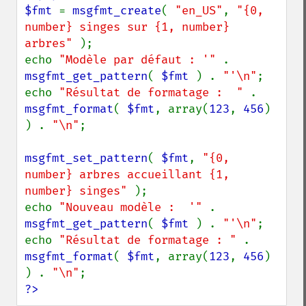
$fmt 
= 
msgfmt_create
( 
"en_US"
, 
"{0, 
number} singes sur {1, number} 
arbres" 
);

echo 
"Modèle par défaut : '" 
. 
msgfmt_get_pattern
( 
$fmt 
) . 
"'\n"
;

echo 
"Résultat de formatage :  " 
. 
msgfmt_format
( 
$fmt
, array(
123
, 
456
) 
) . 
"\n"
;

msgfmt_set_pattern
( 
$fmt
, 
"{0, 
number} arbres accueillant {1, 
number} singes" 
);

echo 
"Nouveau modèle :  '" 
. 
msgfmt_get_pattern
( 
$fmt 
) . 
"'\n"
;

echo 
"Résultat de formatage : " 
. 
msgfmt_format
( 
$fmt
, array(
123
, 
456
) 
) . 
"\n"
?>