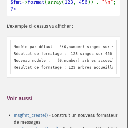
$fmt
->
format
(array(
123
, 
456
)) . 
"\n"
?>
L'exemple ci-dessus va afficher :
Modèle par défaut : '{0,number} singes sur {1,numb
Résultat de formatage :  123 singes sur 456 arbres

Nouveau modèle :  '{0,number} arbres accueillant {
Résultat de formatage : 123 arbres accueillant 456
Voir aussi
¶
msgfmt_create()
- Construit un nouveau formateur
de messages