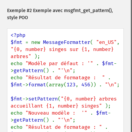
Exemple #2 Exemple avec
msgfmt_get_pattern()
,
style POO
<?php

$fmt 
= new 
MessageFormatter
( 
"en_US"
, 
"{0, number} singes sur {1, number} 
arbres" 
);

echo 
"Modèle par défaut : '" 
. 
$fmt
-
>
getPattern
() . 
"'\n"
;

echo 
"Résultat de formatage :  " 
. 
$fmt
->
format
(array(
123
, 
456
)) . 
"\n"
;

$fmt
->
setPattern
(
"{0, number} arbres 
accueillant {1, number} singes" 
);

echo 
"Nouveau modèle :  '" 
. 
$fmt
-
>
getPattern
() . 
"'\n"
;

echo 
"Résultat de formatage : " 
. 