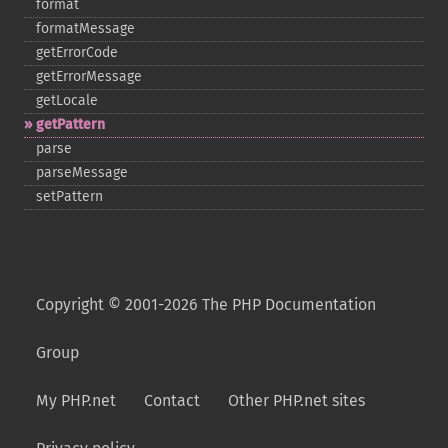
format
formatMessage
getErrorCode
getErrorMessage
getLocale
getPattern
parse
parseMessage
setPattern
Copyright © 2001-2026 The PHP Documentation
Group
My PHP.net
Contact
Other PHP.net sites