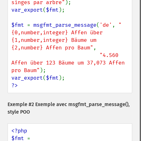
singes par arbre"
var_export
(
$fmt
);

$fmt 
= 
msgfmt_parse_message
(
'de'
, 
"
{0,number,integer} Affen über 
{1,number,integer} Bäume um 
{2,number} Affen pro Baum"
, 

"4.560 
Affen über 123 Bäume um 37,073 Affen 
pro Baum"
var_export
(
$fmt
?>
Exemple #2 Exemple avec
msgfmt_parse_message()
,
style POO
<?php

$fmt 
= 