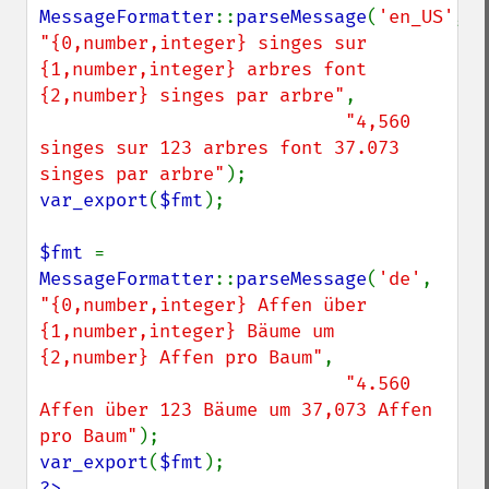
MessageFormatter
::
parseMessage
(
'en_US'
, 
"{0,number,integer} singes sur 
{1,number,integer} arbres font 
{2,number} singes par arbre"
,

"4,560 
singes sur 123 arbres font 37.073 
singes par arbre"
var_export
(
$fmt
);

$fmt 
= 
MessageFormatter
::
parseMessage
(
'de'
, 
"{0,number,integer} Affen über 
{1,number,integer} Bäume um 
{2,number} Affen pro Baum"
, 

"4.560 
Affen über 123 Bäume um 37,073 Affen 
pro Baum"
var_export
(
$fmt
?>