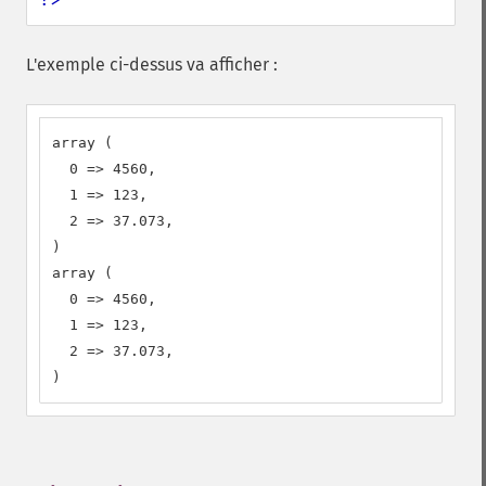
L'exemple ci-dessus va afficher :
array (

  0 => 4560,

  1 => 123,

  2 => 37.073,

)

array (

  0 => 4560,

  1 => 123,

  2 => 37.073,

)