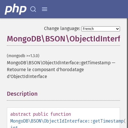
Change language:
MongoDB\BSON\ObjectIdInterfac
(mongodb >=1.3.0)
MongoDB\BSON\ObjectIdInterface::getTimestamp
—
Retourne le composant d'horodatage
d'ObjectIdInterface
Description
¶
abstract
public
function
MongoDB\BSON\ObjectIdInterface::getTimestamp
(
int