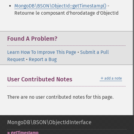
MongoDB\BSON\ObjectId::getTimestamp()
-
Retourne le composant d'horodatage d'ObjectId
Found A Problem?
Learn How To Improve This Page
•
Submit a Pull
Request
•
Report a Bug
＋
User Contributed Notes
add a note
There are no user contributed notes for this page.
MongoDB\BSON\ObjectIdInterface
getTimestamp