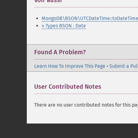
Voir aussi
¶
MongoDB\BSON\UTCDateTime::toDateTime
» Types BSON : Date
Found A Problem?
Learn How To Improve This Page
•
Submit a Pul
User Contributed Notes
There are no user contributed notes for this pa