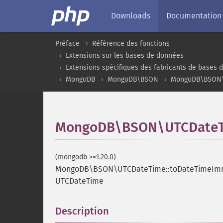
Downloads
Documentation
Préface
Référence des fonctions
Extensions sur les bases de données
Extensions spécifiques des fabricants de bases 
MongoDB
MongoDB\BSON
MongoDB\BSON\
MongoDB\BSON\UTCDateT
(mongodb >=1.20.0)
MongoDB\BSON\UTCDateTime::toDateTimeIm
UTCDateTime
Description
¶