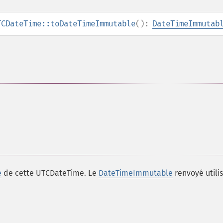
TCDateTime::toDateTimeImmutable
():
DateTimeImmutab
e
de cette UTCDateTime. Le
DateTimeImmutable
renvoyé utili