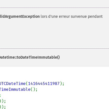
lidArgumentException
lors d'une erreur survenue pendant
tetime::toDateTimeImmutable()
UTCDateTime
(
1416445411987
TimeImmutable
));
