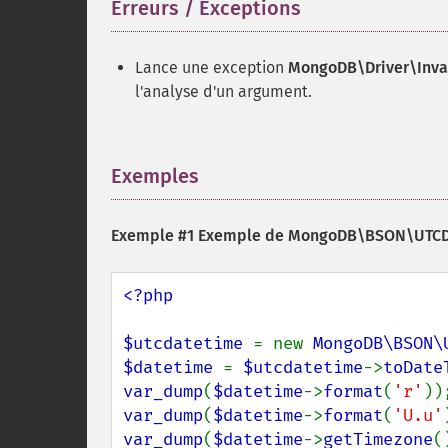
Erreurs / Exceptions
¶
Lance une exception
MongoDB\Driver\Inva
l'analyse d'un argument.
Exemples
¶
Exemple #1 Exemple de
MongoDB\BSON\UTCDa
<?php

$utcdatetime 
= new 
MongoDB\BSON\
$datetime 
= 
$utcdatetime
->
toDate
var_dump
(
$datetime
->
format
(
'r'
var_dump
(
$datetime
->
format
(
'U.u'
var_dump
(
$datetime
->
getTimezone
(