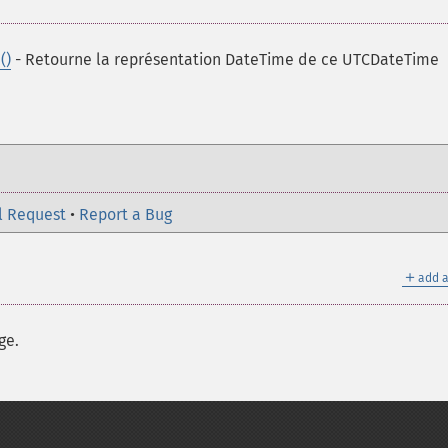
()
- Retourne la représentation DateTime de ce UTCDateTime
l Request
•
Report a Bug
＋
add a
ge.