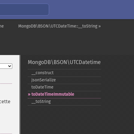
me
MongoDB\BSON\UTCDateTime::__toString »
MongoDB\BSON\UTCDatetime
_​_​construct
jsonSerialize
toDateTime
toDateTimeImmutable
cette
_​_​toString