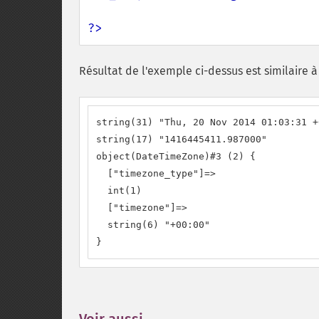
?>
Résultat de l'exemple ci-dessus est similaire à 
string(31) "Thu, 20 Nov 2014 01:03:31 +0
string(17) "1416445411.987000"

object(DateTimeZone)#3 (2) {

  ["timezone_type"]=>

  int(1)

  ["timezone"]=>

  string(6) "+00:00"

}