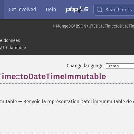
Get Involved
Help
Search docs
« MongoDB\BSON\UTCDateTime::toDateTi
de données
UTCDatetime
Change language:
ime::toDateTimeImmutable
mutable
—
Renvoie la représentation DateTimeImmutable de 