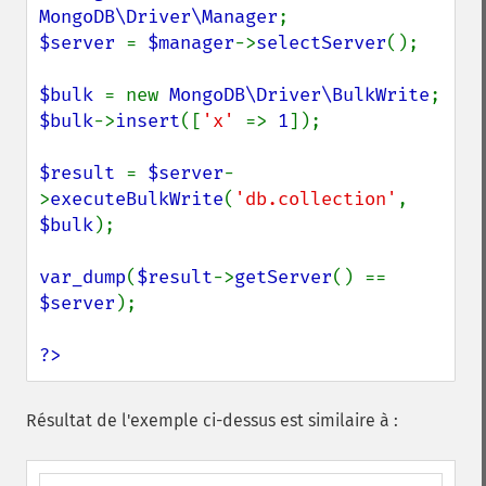
MongoDB\Driver\Manager
$server 
= 
$manager
->
selectServer
();

$bulk 
= new 
MongoDB\Driver\BulkWrite
$bulk
->
insert
([
'x' 
=> 
1
]);

$result 
= 
$server
-
>
executeBulkWrite
(
'db.collection'
, 
$bulk
);

var_dump
(
$result
->
getServer
() == 
$server
);

?>
Résultat de l'exemple ci-dessus est similaire à :