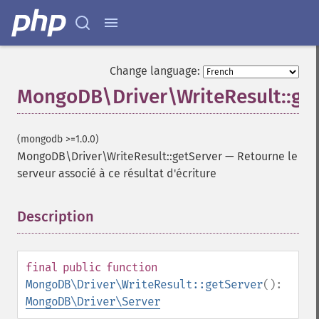
Change language:
MongoDB\Driver\WriteResult::ge
(mongodb >=1.0.0)
MongoDB\Driver\WriteResult::getServer
—
Retourne le
serveur associé à ce résultat d'écriture
Description
¶
final
public
function
MongoDB\Driver\WriteResult::getServer
():
MongoDB\Driver\Server