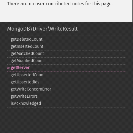
There are no user contributed notes for this page.
MongoDB\Driver\WriteResult
getDeletedCount
getInsertedCount
getMatchedCount
getModifiedCount
getServer
getUpsertedCount
getUpsertedIds
getWriteConcernError
getWriteErrors
isAcknowledged