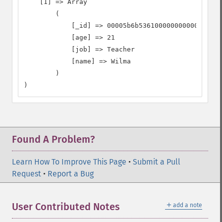
    [1] => Array

        (

            [_id] => 00005b6b536100000000000000a7

            [age] => 21

            [job] => Teacher

            [name] => Wilma

        )

)
Found A Problem?
Learn How To Improve This Page
•
Submit a Pull
Request
•
Report a Bug
＋
User Contributed Notes
add a note