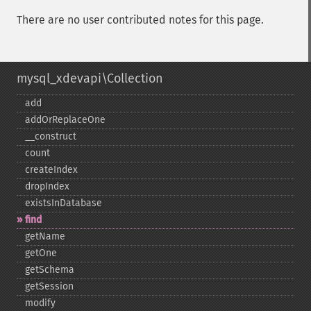
There are no user contributed notes for this page.
mysql_xdevapi\Collection
add
addOrReplaceOne
_​_​construct
count
createIndex
dropIndex
existsInDatabase
find
getName
getOne
getSchema
getSession
modify