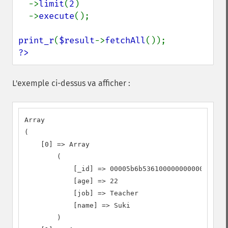
  ->
limit
(
2
)

  ->
execute
();

print_r
(
$result
->
fetchAll
?>
L'exemple ci-dessus va afficher :
Array

(

    [0] => Array

        (

            [_id] => 00005b6b536100000000000000a8

            [age] => 22

            [job] => Teacher

            [name] => Suki

        )
