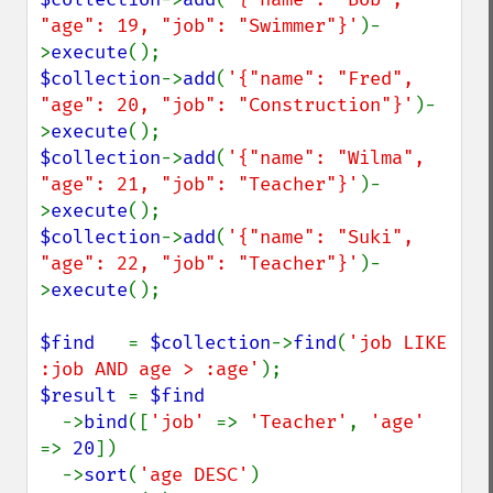
"age": 19, "job": "Swimmer"}'
)-
>
execute
$collection
->
add
(
'{"name": "Fred",       
"age": 20, "job": "Construction"}'
)-
>
execute
$collection
->
add
(
'{"name": "Wilma",      
"age": 21, "job": "Teacher"}'
)-
>
execute
$collection
->
add
(
'{"name": "Suki",       
"age": 22, "job": "Teacher"}'
)-
>
execute
();

$find   
= 
$collection
->
find
(
'job LIKE 
:job AND age > :age'
$result 
= 
$find

->
bind
([
'job' 
=> 
'Teacher'
, 
'age' 
=> 
20
])

  ->
sort
(
'age DESC'
)
