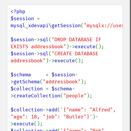
<?php

$session 
= 
mysql_xdevapi\getSession
(
"mysqlx://user:p
$session
->
sql
(
"DROP DATABASE IF 
EXISTS addressbook"
)->
execute
$session
->
sql
(
"CREATE DATABASE 
addressbook"
)->
execute
();

$schema     
= 
$session
-
>
getSchema
(
"addressbook"
$collection 
= 
$schema
-
>
createCollection
(
"people"
);

$collection
->
add
(
'{"name": "Alfred",     
"age": 18, "job": "Butler"}'
)-
>
execute
$collection
->
add
(
'{"name": "Bob",        