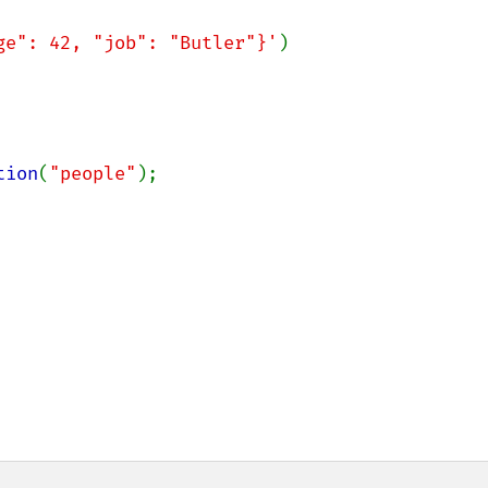
ge": 42, "job": "Butler"}'
)

tion
(
"people"
);
