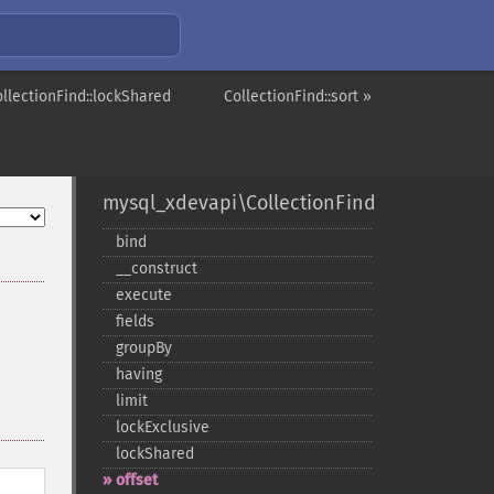
ollectionFind::lockShared
CollectionFind::sort »
mysql_xdevapi\CollectionFind
bind
_​_​construct
execute
fields
groupBy
having
limit
lockExclusive
lockShared
offset