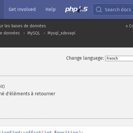
Get Involved
Help
Search docs
ur les bases de données
« C
de données
MySQL
Mysql_xdevapi
Change language:
it)
é d'éléments à retourner
tionFind::offset
(
int
$position
):