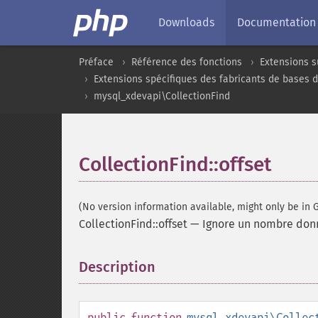
Downloads
Documentation
Préface
Référence des fonctions
Extensions s
Extensions spécifiques des fabricants de bases 
mysql_xdevapi\CollectionFind
CollectionFind::offset
(No version information available, might only be in G
CollectionFind::offset
—
Ignore un nombre donn
Description
¶
public
function
mysql_xdevapi\Collec