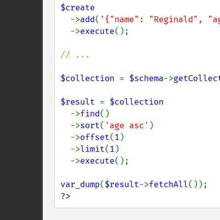
$create

->
add
(
'{"name": "Reginald", "a
  ->
execute
();

// ...

$collection 
= 
$schema
->
getCollec
$result 
= 
$collection

->
find
()

  ->
sort
(
'age asc'
)

  ->
offset
(
1
)

  ->
limit
(
1
)

  ->
execute
();

var_dump
(
$result
->
fetchAll
?>