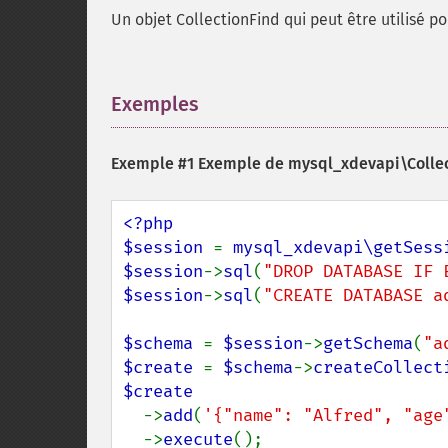
Un objet CollectionFind qui peut être utilisé po
Exemples
¶
Exemple #1 Exemple de
mysql_xdevapi\Collect
<?php

$session 
= 
mysql_xdevapi\getSess
$session
->
sql
(
"DROP DATABASE IF 
$session
->
sql
(
"CREATE DATABASE a
$schema 
= 
$session
->
getSchema
(
"a
$create 
= 
$schema
->
createCollect
$create

->
add
(
'{"name": "Alfred", "age
  ->
execute