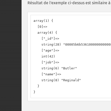
Résultat de l'exemple ci-dessus est similaire à 
array(1) {

  [0]=>

  array(4) {

    ["_id"]=>

    string(28) "00005b6b536100000000000
    ["age"]=>

    int(42)

    ["job"]=>

    string(6) "Butler"

    ["name"]=>

    string(8) "Reginald"

  }

}