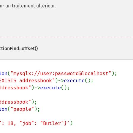
ur un traitement ultérieur.
ionFind::offset()
ion
(
"mysqlx://user:password@localhost"
EXISTS addressbook"
)->
execute
ddressbook"
)->
execute
();

ddressbook"
ion
(
"people"
": 18, "job": "Butler"}'
)
